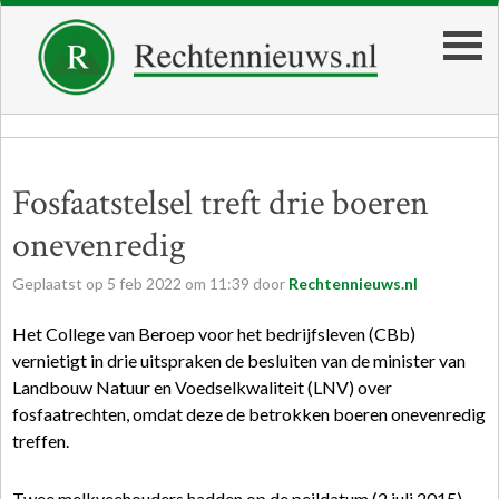
Fosfaatstelsel treft drie boeren
onevenredig
Geplaatst op
5
feb
2022
om
11:39
door
Rechtennieuws.nl
Het College van Beroep voor het bedrijfsleven (CBb)
vernietigt in drie uitspraken de besluiten van de minister van
Landbouw Natuur en Voedselkwaliteit (LNV) over
fosfaatrechten, omdat deze de betrokken boeren onevenredig
treffen.
Twee melkveehouders hadden op de peildatum (2 juli 2015)