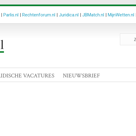
|
Parlis.nl
|
Rechtenforum.nl
|
Juridica.nl
|
JBMatch.nl
|
MijnWetten.nl
Zoeken
site
RIDISCHE VACATURES
NIEUWSBRIEF