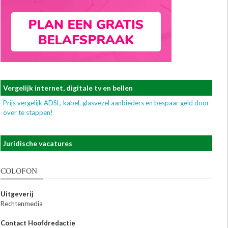
Vergelijk internet, digitale tv en bellen
Prijs vergelijk ADSL, kabel, glasvezel aanbieders en bespaar geld door
over te stappen!
Juridische vacatures
COLOFON
Uitgeverij
Rechtenmedia
Contact Hoofdredactie