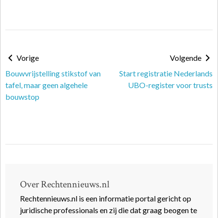
Vorige
Volgende
Bouw­vrij­stel­ling stik­stof van
Start registratie Nederlands
ta­fel, maar geen al­ge­he­le
UBO-register voor trusts
bouw­stop
Over Rechtennieuws.nl
Rechtennieuws.nl is een informatie portal gericht op
juridische professionals en zij die dat graag beogen te