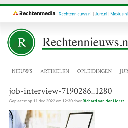
Rechtennieuws.nl
|
Jure.nl
|
Maxius.nl
NIEUWS
ARTIKELEN
OPLEIDINGEN
JU
job-interview-7190286_1280
Geplaatst op
11
dec
2022
om
12:30
door
Richard van der Horst