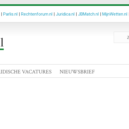
|
Parlis.nl
|
Rechtenforum.nl
|
Juridica.nl
|
JBMatch.nl
|
MijnWetten.nl
Zoeken
site
RIDISCHE VACATURES
NIEUWSBRIEF