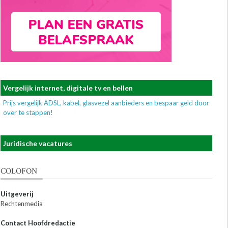
Vergelijk internet, digitale tv en bellen
Prijs vergelijk ADSL, kabel, glasvezel aanbieders en bespaar geld door
over te stappen!
Juridische vacatures
COLOFON
Uitgeverij
Rechtenmedia
Contact Hoofdredactie