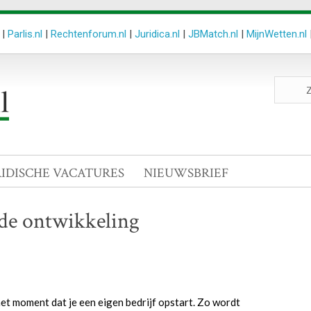
|
Parlis.nl
|
Rechtenforum.nl
|
Juridica.nl
|
JBMatch.nl
|
MijnWetten.nl
Zoeken
site
RIDISCHE VACATURES
NIEUWSBRIEF
 de ontwikkeling
het moment dat je een eigen bedrijf opstart. Zo wordt