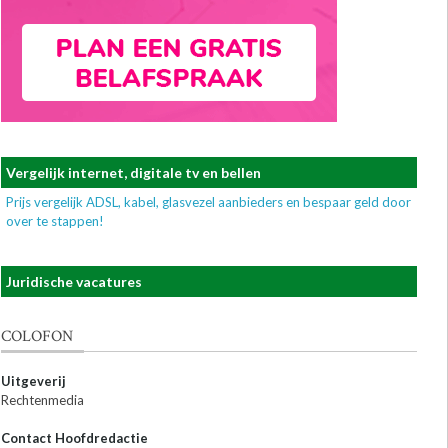
Vergelijk internet, digitale tv en bellen
Prijs vergelijk ADSL, kabel, glasvezel aanbieders en bespaar geld door
over te stappen!
Juridische vacatures
COLOFON
Uitgeverij
Rechtenmedia
Contact Hoofdredactie