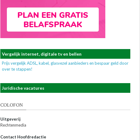
Vergelijk internet, digitale tv en bellen
Prijs vergelijk ADSL, kabel, glasvezel aanbieders en bespaar geld door
over te stappen!
Juridische vacatures
COLOFON
Uitgeverij
Rechtenmedia
Contact Hoofdredactie