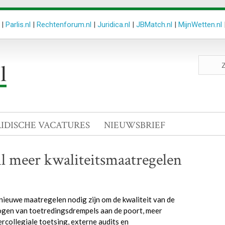
|
Parlis.nl
|
Rechtenforum.nl
|
Juridica.nl
|
JBMatch.nl
|
MijnWetten.nl
Zoeken
site
RIDISCHE VACATURES
NIEUWSBRIEF
l meer kwaliteitsmaatregelen
nieuwe maatregelen nodig zijn om de kwaliteit van de
ogen van toetredingsdrempels aan de poort, meer
ercollegiale toetsing, externe audits en