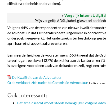
cliënttevredenheidsonderzoeken).
»
Vergelijk internet, digita
Prijs vergelijk ADSL, kabel, glasvezel aanbie
Volgens 44% van de respondenten zijn nieuwe kwaliteitsmaatreg
de advocatuur, dat EIM Stratus heeft uitgevoerd in opdracht v
onderzoek meegewerkt. Het onderzoek is ter beschikking gestel
april haar eindrapport zal presenteren.
Een meerderheid van de voorstemmers (66%) meent dat de Orde 
te verhogen, een kwart (27%) denkt hier aan de kantoren en 7%
is overigens vooral een zaak van de kantoren zelf, zegt een rui
De Kwaliteit van de Advocatuur
Orde verklaart zich nader bij Commissie Advocatuur
, Rechtennieuws.
Ook interessant:
Het arbeidsrecht wordt steeds belangrijker volgens advo