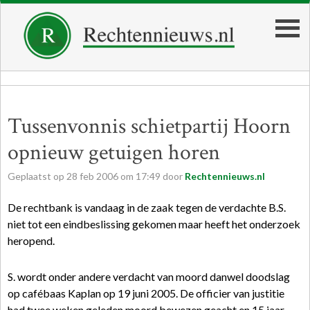
Tussenvonnis schietpartij Hoorn
opnieuw getuigen horen
Geplaatst op
28
feb
2006
om
17:49
door
Rechtennieuws.nl
De rechtbank is vandaag in de zaak tegen de verdachte B.S.
niet tot een eindbeslissing gekomen maar heeft het onderzoek
heropend.
S. wordt onder andere verdacht van moord danwel doodslag
op cafébaas Kaplan op 19 juni 2005. De officier van justitie
had twee weken geleden moord bewezen geacht en 15 jaar