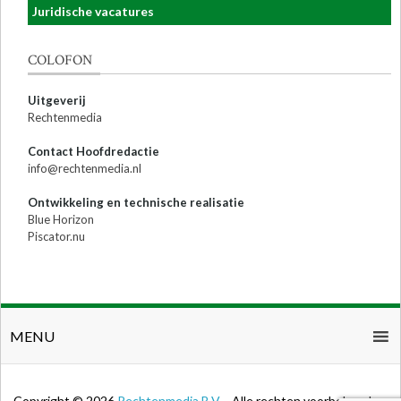
Juridische vacatures
COLOFON
Uitgeverij
Rechtenmedia
Contact Hoofdredactie
info@rechtenmedia.nl
Ontwikkeling en technische realisatie
Blue Horizon
Piscator.nu
MENU
Copyright © 2026
Rechtenmedia B.V.
- Alle rechten voorbehouden.