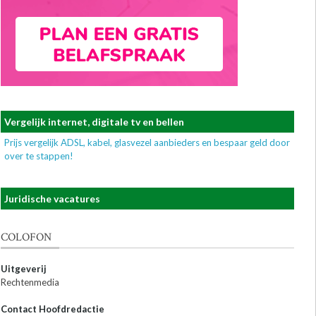
Vergelijk internet, digitale tv en bellen
Prijs vergelijk ADSL, kabel, glasvezel aanbieders en bespaar geld door
over te stappen!
Juridische vacatures
COLOFON
Uitgeverij
Rechtenmedia
Contact Hoofdredactie