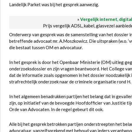
Landelijk Parket was bij het gesprek aanwezig.
»
Vergelijk internet, digita
Prijs vergelijk ADSL, kabel, glasvezel aanbie
Onderwerp van gesprek was de samenstelling van het dossier in
betreffende advocaat mr. A.Moszkowicz. Die uitspraken (w.o. ‘vu
die bestaat tussen OM en advocatuur.
In het gesprek is door het Openbaar Ministerie (OM) uitleg ge
onderzoeksdossier en zijn vragen beantwoord. Het College van
dat de informatie zoals opgenomen in het dossier noodzakelijk i
strafrechtelijk onderzoek naar de criminele organisatie rond H.
In het algemeen benadrukken partijen het belang dat in gevallen
zijn, op initiatief van de bevoegde Hoofdofficier van Justitie 
Orde van Advocaten. In de regel gebeurt dit ook.
Alle bij het gesprek betrokken partijen onderstreepten het b
advocatuur, vanzelfsprekend met behoud van ieders verantwoord