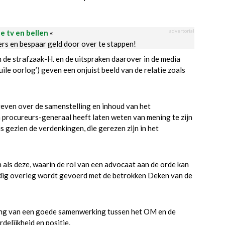
advertorial
le tv en bellen
«
ders en bespaar geld door over te stappen!
 de strafzaak-H. en de uitspraken daarover in de media
ile oorlog’) geven een onjuist beeld van de relatie zoals
geven over de samenstelling en inhoud van het
 procureurs-generaal heeft laten weten van mening te zijn
s gezien de verdenkingen, die gerezen zijn in het
 als deze, waarin de rol van een advocaat aan de orde kan
tijdig overleg wordt gevoerd met de betrokken Deken van de
elang van een goede samenwerking tussen het OM en de
elijkheid en positie.