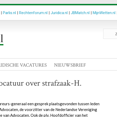
|
Parlis.nl
|
Rechtenforum.nl
|
Juridica.nl
|
JBMatch.nl
|
MijnWetten.nl
Zoeken
site
RIDISCHE VACATURES
NIEUWSBRIEF
catuur over strafzaak-H.
ocureurs-generaal een gesprek plaatsgevonden tussen leden
 Advocaten, de voorzitter van de Nederlandse Vereniging
 van Advocaten. Ook de plv. Hoofdofficier van het