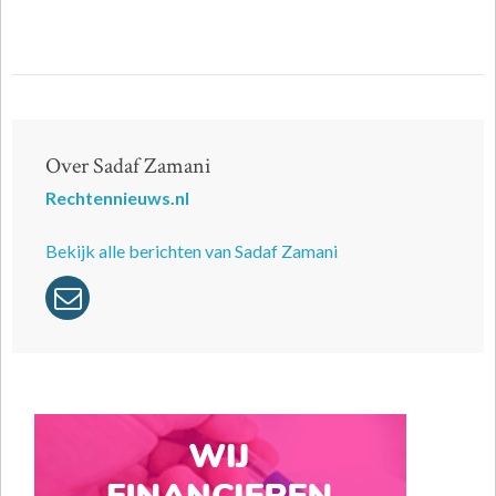
Over Sadaf Zamani
Rechtennieuws.nl
Bekijk alle berichten van Sadaf Zamani