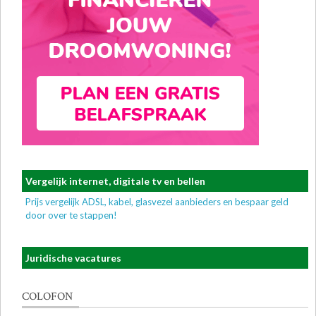
Vergelijk internet, digitale tv en bellen
Prijs vergelijk ADSL, kabel, glasvezel aanbieders en bespaar geld
door over te stappen!
Juridische vacatures
COLOFON