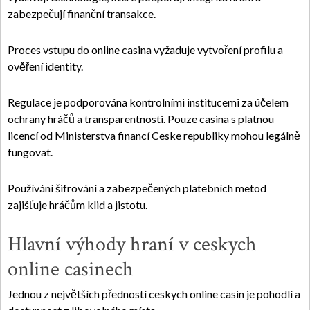
zabezpečují finanční transakce.
Proces vstupu do online casina vyžaduje vytvoření profilu a
ověření identity.
Regulace je podporována kontrolními institucemi za účelem
ochrany hráčů a transparentnosti. Pouze casina s platnou
licencí od Ministerstva financí Ceske republiky mohou legálně
fungovat.
Používání šifrování a zabezpečených platebních metod
zajišťuje hráčům klid a jistotu.
Hlavní výhody hraní v ceskych
online casinech
Jednou z největších předností ceskych online casin je pohodlí a