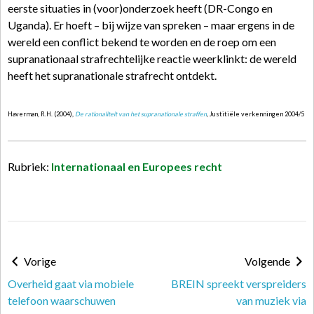
eerste situaties in (voor)onderzoek heeft (DR-Congo en
Uganda). Er hoeft – bij wijze van spreken – maar ergens in de
wereld een conflict bekend te worden en de roep om een
supranationaal strafrechtelijke reactie weerklinkt: de wereld
heeft het supranationale strafrecht ontdekt.
Haverman, R.H. (2004),
De rationaliteit van het supranationale straffen
,
Justitiële verkenningen 2004/5
Rubriek:
Internationaal en Europees recht
Vorige
Volgende
Overheid gaat via mobiele
BREIN spreekt verspreiders
telefoon waarschuwen
van muziek via