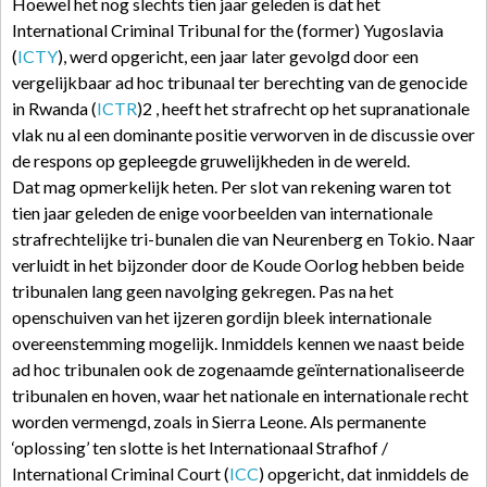
Hoewel het nog slechts tien jaar geleden is dat het
International Criminal Tribunal for the (former) Yugoslavia
(
ICTY
), werd opgericht, een jaar later gevolgd door een
vergelijkbaar ad hoc tribunaal ter berechting van de genocide
in Rwanda (
ICTR
)2 , heeft het strafrecht op het supranationale
vlak nu al een dominante positie verworven in de discussie over
de respons op gepleegde gruwelijkheden in de wereld.
Dat mag opmerkelijk heten. Per slot van rekening waren tot
tien jaar geleden de enige voorbeelden van internationale
strafrechtelijke tri-bunalen die van Neurenberg en Tokio. Naar
verluidt in het bijzonder door de Koude Oorlog hebben beide
tribunalen lang geen navolging gekregen. Pas na het
openschuiven van het ijzeren gordijn bleek internationale
overeenstemming mogelijk. Inmiddels kennen we naast beide
ad hoc tribunalen ook de zogenaamde geïnternationaliseerde
tribunalen en hoven, waar het nationale en internationale recht
worden vermengd, zoals in Sierra Leone. Als permanente
‘oplossing’ ten slotte is het Internationaal Strafhof /
International Criminal Court (
ICC
) opgericht, dat inmiddels de