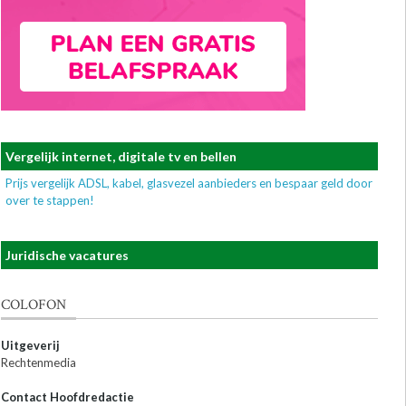
Vergelijk internet, digitale tv en bellen
Prijs vergelijk ADSL, kabel, glasvezel aanbieders en bespaar geld door
over te stappen!
Juridische vacatures
COLOFON
Uitgeverij
Rechtenmedia
Contact Hoofdredactie