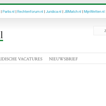
|
Parlis.nl
|
Rechtenforum.nl
|
Juridica.nl
|
JBMatch.nl
|
MijnWetten.nl
Zoeken
site
RIDISCHE VACATURES
NIEUWSBRIEF