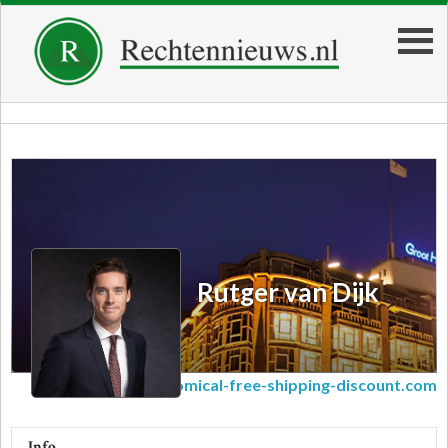
Rutger van Dijk
Rutger van Dijk
we-have-economical-free-shipping-discount.com
Info