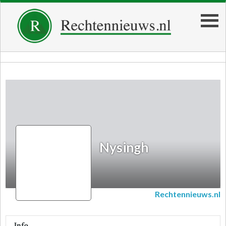
Nysingh
Nysingh
Rechtennieuws.nl
Info