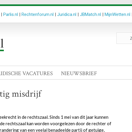
|
Parlis.nl
|
Rechtenforum.nl
|
Juridica.nl
|
JBMatch.nl
|
MijnWetten.nl
Zoeken
site
RIDISCHE VACATURES
NIEUWSBRIEF
tig misdrijf
eekrecht in de rechtszaal. Sinds 1 mei van dit jaar kunnen
in de rechtszaal kan worden voorgelezen door de rechter of
verandering van een veelal benadeelde partij of getuige,