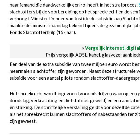
naar iemand die daadwerkelijk een rol heeft in het strafproces.
slachtoffers bij de voorbereiding op het spreekrecht en de schr
verhoogt Minister Donner van Justitie de subsidie aan Slacht
maakte de minister maandag bekend tijdens de gezamenlijke jub
Fonds Slachtofferhulp (15-jaar).
»
Vergelijk internet, digita
Prijs vergelijk ADSL, kabel, glasvezel aanbie
Een deel van de extra subsidie van twee miljoen euro wordt be
meermalen slachtoffer zijn geworden. Naast deze structurele v
subsidie voor een aantal pilots rondom slachtoffer-dadergespr
Het spreekrecht wordt ingevoerd voor misdrijven waarop een ge
doodslag, verkrachting en diefstal met geweld) en een aantal 
en stalking. De schriftelijke verklaring geldt voor dezelfde ca
als het spreekrecht kunnen slachtoffers of nabestaanden ter zi
zijn geweest.