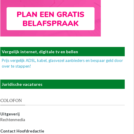
Vergelijk internet, digitale tv en bellen
Prijs vergelijk ADSL, kabel, glasvezel aanbieders en bespaar geld door
over te stappen!
Juridische vacatures
COLOFON
Uitgeverij
Rechtenmedia
Contact Hoofdredactie