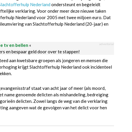
Slachtofferhulp Nederland
ondersteunt en begeleidt
iftelijke verklaring. Voor onder meer deze nieuwe taken
offerhulp Nederland voor 2005 met twee miljoen euro. Dat
ileumviering van Slachtofferhulp Nederland (20-jaar) en
advertorial
le tv en bellen
«
ders en bespaar geld door over te stappen!
steed aan kwetsbare groepen als jongeren en mensen die
erhoging krijgt Slachtofferhulp Nederland ook incidenteel
ekken.
vangenisstraf staat van acht jaar of meer (als moord,
met name genoemde delicten als mishandeling, bedreiging
tegorieën delicten. Zowel langs de weg van die verklaring
tting aangeven wat de gevolgen van het delict voor hen