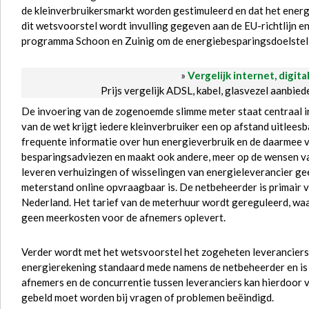
de kleinverbruikersmarkt worden gestimuleerd en dat het energ
dit wetsvoorstel wordt invulling gegeven aan de EU-richtlijn en
programma Schoon en Zuinig om de energiebesparingsdoelstelli
»
Vergelijk internet, digita
Prijs vergelijk ADSL, kabel, glasvezel aanbie
De invoering van de zogenoemde slimme meter staat centraal in
van de wet krijgt iedere kleinverbruiker een op afstand uitlee
frequente informatie over hun energieverbruik en de daarmee 
besparingsadviezen en maakt ook andere, meer op de wensen v
leveren verhuizingen of wisselingen van energieleverancier g
meterstand online opvraagbaar is. De netbeheerder is primair v
Nederland. Het tarief van de meterhuur wordt gereguleerd, waar
geen meerkosten voor de afnemers oplevert.
Verder wordt met het wetsvoorstel het zogeheten leveranciers
energierekening standaard mede namens de netbeheerder en is 
afnemers en de concurrentie tussen leveranciers kan hierdoor
gebeld moet worden bij vragen of problemen beëindigd.