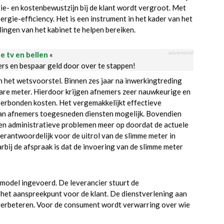
ie- en kostenbewustzijn bij de klant wordt vergroot. Met
ergie-efficiency. Het is een instrument in het kader van het
ngen van het kabinet te helpen bereiken.
advertorial
le tv en bellen
«
ders en bespaar geld door over te stappen!
 het wetsvoorstel. Binnen zes jaar na inwerkingtreding
sbare meter. Hierdoor krijgen afnemers zeer nauwkeurige en
verbonden kosten. Het vergemakkelijkt effectieve
an afnemers toegesneden diensten mogelijk. Bovendien
een administratieve problemen meer op doordat de actuele
erantwoordelijk voor de uitrol van de slimme meter in
bij de afspraak is dat de invoering van de slimme meter
model ingevoerd. De leverancier stuurt de
het aanspreekpunt voor de klant. De dienstverlening aan
 verbeteren. Voor de consument wordt verwarring over wie