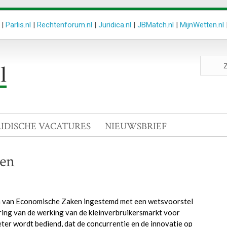
|
Parlis.nl
|
Rechtenforum.nl
|
Juridica.nl
|
JBMatch.nl
|
MijnWetten.nl
Zoeken
site
RIDISCHE VACATURES
NIEUWSBRIEF
een
en van Economische Zaken ingestemd met een wetsvoorstel
ering van de werking van de kleinverbruikersmarkt voor
beter wordt bediend, dat de concurrentie en de innovatie op