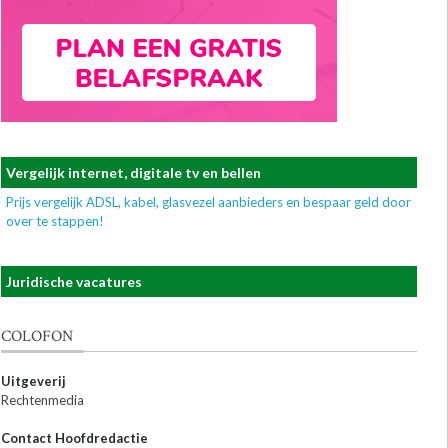
Vergelijk internet, digitale tv en bellen
Prijs vergelijk ADSL, kabel, glasvezel aanbieders en bespaar geld door
over te stappen!
Juridische vacatures
COLOFON
Uitgeverij
Rechtenmedia
Contact Hoofdredactie