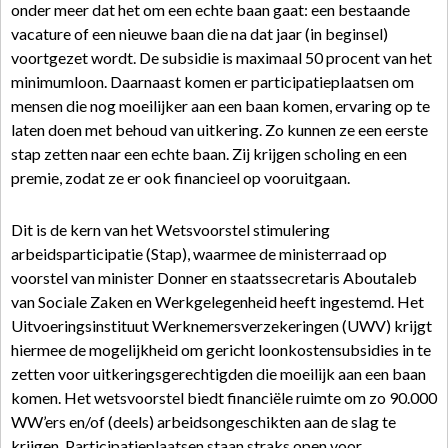
onder meer dat het om een echte baan gaat: een bestaande
vacature of een nieuwe baan die na dat jaar (in beginsel)
voortgezet wordt. De subsidie is maximaal 50 procent van het
minimumloon. Daarnaast komen er participatieplaatsen om
mensen die nog moeilijker aan een baan komen, ervaring op te
laten doen met behoud van uitkering. Zo kunnen ze een eerste
stap zetten naar een echte baan. Zij krijgen scholing en een
premie, zodat ze er ook financieel op vooruitgaan.
Dit is de kern van het Wetsvoorstel stimulering
arbeidsparticipatie (Stap), waarmee de ministerraad op
voorstel van minister Donner en staatssecretaris Aboutaleb
van Sociale Zaken en Werkgelegenheid heeft ingestemd. Het
Uitvoeringsinstituut Werknemersverzekeringen (UWV) krijgt
hiermee de mogelijkheid om gericht loonkostensubsidies in te
zetten voor uitkeringsgerechtigden die moeilijk aan een baan
komen. Het wetsvoorstel biedt financiële ruimte om zo 90.000
WW’ers en/of (deels) arbeidsongeschikten aan de slag te
krijgen. Participatieplaatsen staan straks open voor