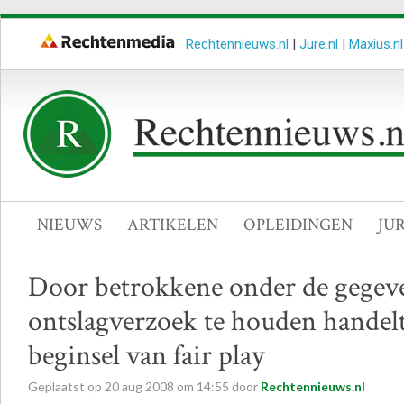
Rechtennieuws.nl
|
Jure.nl
|
Maxius.nl
NIEUWS
ARTIKELEN
OPLEIDINGEN
JU
Door betrokkene onder de gegev
ontslagverzoek te houden handelt 
beginsel van fair play
Geplaatst op
20
aug
2008
om
14:55
door
Rechtennieuws.nl