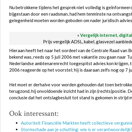
Nu betrokkene tijdens het gesprek niet volledig is geïnformeerd 
bijgestaan door een raadsman, had hem tenminste na ontvangst v
gelegenheid moeten worden geboden om nader juridisch advies 
»
Vergelijk internet, digita
Prijs vergelijk ADSL, kabel, glasvezel aanbie
Hieraan heeft het naar het oordeel van de Centrale Raad van 
bekend was, reeds op 5 juli 2006 met vakantie zou gaan naar Tur
Nederlandse ambtenarenrecht toegespitst advies kon krijgen, te
2006 reageerde op het voorstel; hij is daaraan zelfs nog op 7 j
Het moet er derhalve voor worden gehouden dat toen betrokke
terugzond, hij onvoldoende inzicht had in zijn (rechts)positie.
conclusie dat het ontslagbesluit tot stand is gekomen in strijd m
Ook interessant:
Autoriteit Financiële Markten heeft collectieve vergunn
Stormschade aan je schutting: wie is er verantwoordelijk