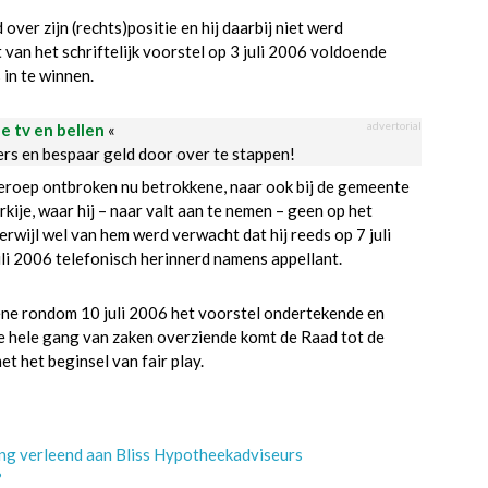
over zijn (rechts)positie en hij daarbij niet werd
an het schriftelijk voorstel op 3 juli 2006 voldoende
in te winnen.
advertorial
le tv en bellen
«
ders en bespaar geld door over te stappen!
Beroep ontbroken nu betrokkene, naar ook bij de gemeente
kije, waar hij – naar valt aan te nemen – geen op het
rwijl wel van hem werd verwacht dat hij reeds op 7 juli
uli 2006 telefonisch herinnerd namens appellant.
ne rondom 10 juli 2006 het voorstel ondertekende en
 De hele gang van zaken overziende komt de Raad tot de
et het beginsel van fair play.
ing verleend aan Bliss Hypotheekadviseurs
?