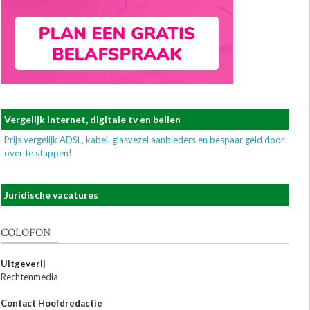
Vergelijk internet, digitale tv en bellen
Prijs vergelijk ADSL, kabel, glasvezel aanbieders en bespaar geld door
over te stappen!
Juridische vacatures
COLOFON
Uitgeverij
Rechtenmedia
Contact Hoofdredactie