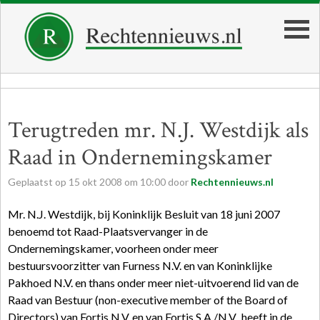
Terugtreden mr. N.J. Westdijk als
Raad in Ondernemingskamer
Geplaatst op
15
okt
2008
om
10:00
door
Rechtennieuws.nl
Mr. N.J. Westdijk, bij Koninklijk Besluit van 18 juni 2007
benoemd tot Raad-Plaatsvervanger in de
Ondernemingskamer, voorheen onder meer
bestuursvoorzitter van Furness N.V. en van Koninklijke
Pakhoed N.V. en thans onder meer niet-uitvoerend lid van de
Raad van Bestuur (non-executive member of the Board of
Directors) van Fortis N.V. en van Fortis S.A./N.V., heeft in de