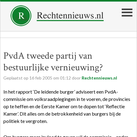
PvdA tweede partij van
bestuurlijke vernieuwing?
Geplaatst op
16
feb
2005
om
01:12
door
Rechtennieuws.nl
In het rapport ‘De leidende burger’ adviseert een PvdA-
commissie om volksraadplegingen in te voeren, de provincies
op te heffen en de Eerste Kamer om te dopen tot ‘Reflectie
Kamer’. Dit alles om de betrokkenheid van burgers bij de
politiek te vergroten.
Om burgers meer invloed te geven wil de commissie – onder