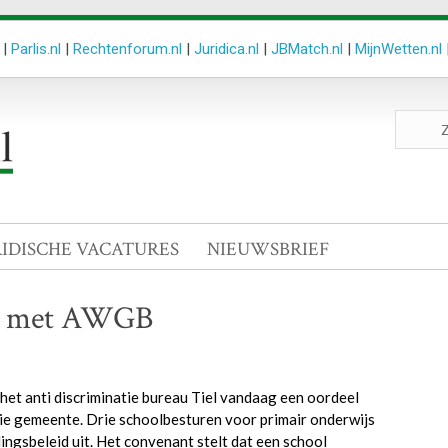
|
Parlis.nl
|
Rechtenforum.nl
|
Juridica.nl
|
JBMatch.nl
|
MijnWetten.nl
Zoeken
site
RIDISCHE VACATURES
NIEUWSBRIEF
ijd met AWGB
et anti discriminatie bureau Tiel vandaag een oordeel
die gemeente. Drie schoolbesturen voor primair onderwijs
ngsbeleid uit. Het convenant stelt dat een school