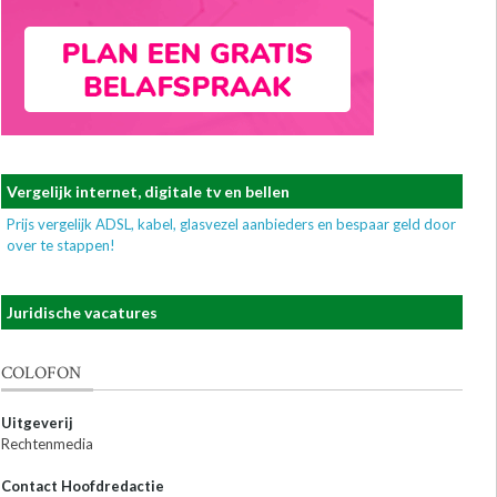
Vergelijk internet, digitale tv en bellen
Prijs vergelijk ADSL, kabel, glasvezel aanbieders en bespaar geld door
over te stappen!
Juridische vacatures
COLOFON
Uitgeverij
Rechtenmedia
Contact Hoofdredactie