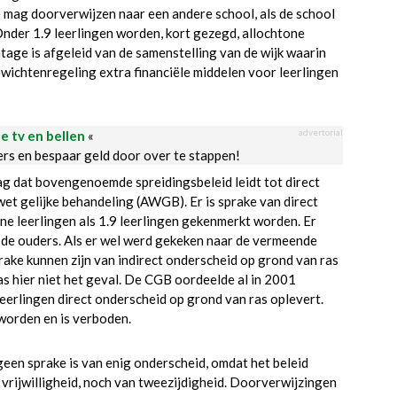
mag doorverwijzen naar een andere school, als de school
Onder 1.9 leerlingen worden, kort gezegd, allochtone
age is afgeleid van de samenstelling van de wijk waarin
wichtenregeling extra financiële middelen voor leerlingen
advertorial
le tv en bellen
«
ders en bespaar geld door over te stappen!
 dat bovengenoemde spreidingsbeleid leidt tot direct
et gelijke behandeling (AWGB). Er is sprake van direct
one leerlingen als 1.9 leerlingen gekenmerkt worden. Er
 de ouders. Als er wel werd gekeken naar de vermeende
rake kunnen zijn van indirect onderscheid op grond van ras
 hier niet het geval. De CGB oordeelde al in 2001
eerlingen direct onderscheid op grond van ras oplevert.
worden en is verboden.
en sprake is van enig onderscheid, omdat het beleid
 van vrijwilligheid, noch van tweezijdigheid. Doorverwijzingen