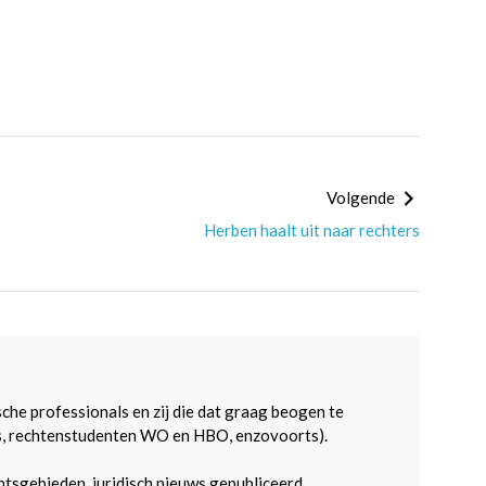
Volgende
Herben haalt uit naar rechters
sche professionals en zij die dat graag beogen te
s, rechtenstudenten WO en HBO, enzovoorts).
htsgebieden, juridisch nieuws gepubliceerd.