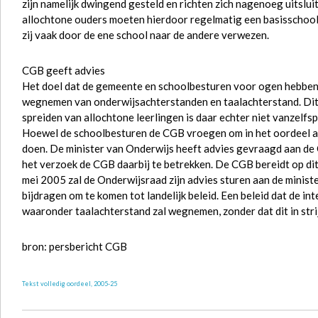
zijn namelijk dwingend gesteld en richten zich nagenoeg uitslui
allochtone ouders moeten hierdoor regelmatig een basisschool 
zij vaak door de ene school naar de andere verwezen.
CGB geeft advies
Het doel dat de gemeente en schoolbesturen voor ogen hebben, 
wegnemen van onderwijsachterstanden en taalachterstand. Dit 
spreiden van allochtone leerlingen is daar echter niet vanzelf
Hoewel de schoolbesturen de CGB vroegen om in het oordeel aa
doen. De minister van Onderwijs heeft advies gevraagd aan de 
het verzoek de CGB daarbij te betrekken. De CGB bereidt op d
mei 2005 zal de Onderwijsraad zijn advies sturen aan de minist
bijdragen om te komen tot landelijk beleid. Een beleid dat de i
waaronder taalachterstand zal wegnemen, zonder dat dit in stri
bron: persbericht CGB
Tekst volledig oordeel, 2005-25