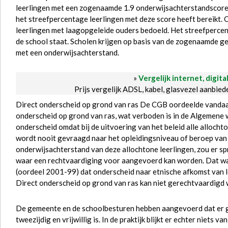
leerlingen met een zogenaamde 1.9 onderwijsachterstandscore 
het streefpercentage leerlingen met deze score heeft bereikt. 
leerlingen met laagopgeleide ouders bedoeld. Het streefpercent
de school staat. Scholen krijgen op basis van de zogenaamde ge
met een onderwijsachterstand.
»
Vergelijk internet, digita
Prijs vergelijk ADSL, kabel, glasvezel aanbie
Direct onderscheid op grond van ras De CGB oordeelde vandaag
onderscheid op grond van ras, wat verboden is in de Algemene w
onderscheid omdat bij de uitvoering van het beleid alle allocht
wordt nooit gevraagd naar het opleidingsniveau of beroep van
onderwijsachterstand van deze allochtone leerlingen, zou er sp
waar een rechtvaardiging voor aangevoerd kan worden. Dat was
(oordeel 2001-99) dat onderscheid naar etnische afkomst van l
Direct onderscheid op grond van ras kan niet gerechtvaardigd 
De gemeente en de schoolbesturen hebben aangevoerd dat er ge
tweezijdig en vrijwillig is. In de praktijk blijkt er echter niets