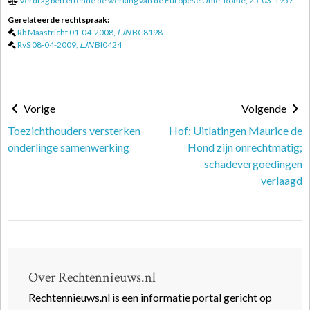
Verdrag betreffende de werking van de Europese Unie, Rome, 25-03-1957
Gerelateerde rechtspraak:
Rb Maastricht 01-04-2008,
LJN
BC8198
RvS 08-04-2009,
LJN
BI0424
Vorige
Volgende
Toezichthouders versterken
Hof: Uitlatingen Maurice de
onderlinge samenwerking
Hond zijn onrechtmatig;
schadevergoedingen
verlaagd
Over Rechtennieuws.nl
Rechtennieuws.nl is een informatie portal gericht op