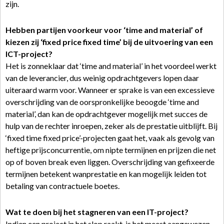
zijn.
Hebben partijen voorkeur voor ‘time and material’ of
kiezen zij ‘fixed price fixed time’ bij de uitvoering van een
ICT-project?
Het is zonneklaar dat ‘time and material’ in het voordeel werkt
van de leverancier, dus weinig opdrachtgevers lopen daar
uiteraard warm voor. Wanneer er sprake is van een excessieve
overschrijding van de oorspronkelijke beoogde ‘time and
material’, dan kan de opdrachtgever mogelijk met succes de
hulp van de rechter inroepen, zeker als de prestatie uitblijft. Bij
‘fixed time fixed price’-projecten gaat het, vaak als gevolg van
heftige prijsconcurrentie, om nipte termijnen en prijzen die net
op of boven break even liggen. Overschrijding van gefixeerde
termijnen betekent wanprestatie en kan mogelijk leiden tot
betaling van contractuele boetes.
Wat te doen bij het stagneren van een IT-project?
Indien een project in het slop raakt, is het meest aangewezen