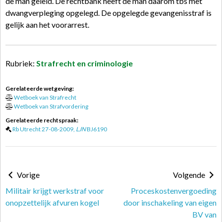
de man geleid. De rechtbank heeft de man daarom tbs met
dwangverpleging opgelegd. De opgelegde gevangenisstraf is
gelijk aan het voorarrest.
Rubriek:
Strafrecht en criminologie
Gerelateerde wetgeving:
Wetboek van Strafrecht
Wetboek van Strafvordering
Gerelateerde rechtspraak:
Rb Utrecht 27-08-2009,
LJN
BJ6190
Vorige
Volgende
Militair krijgt werkstraf voor
Proceskostenvergoeding
onopzettelijk afvuren kogel
door inschakeling van eigen
BV van