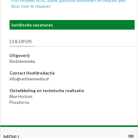
Prijs vergelijk ADSL, kabel, glasvezel aanbieders en bespaar geld
door over te stappen!
Juridische vacatures
COLOFON
Uitgeverij
Rechtenmedia
Contact Hoofdredactie
info@rechtenmedia.nl
Ontwikkeling en technische realisatie
Blue Horizon
Piscator.nu
MENU