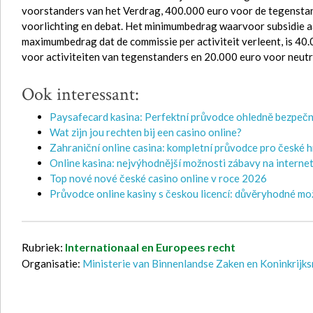
voorstanders van het Verdrag, 400.000 euro voor de tegenstan
voorlichting en debat. Het minimumbedrag waarvoor subsidie 
maximumbedrag dat de commissie per activiteit verleent, is 40
voor activiteiten van tegenstanders en 20.000 euro voor neutra
Ook interessant:
Paysafecard kasina: Perfektní průvodce ohledně bezpečn
Wat zijn jou rechten bij een casino online?
Zahraniční online casina: kompletní průvodce pro české 
Online kasina: nejvýhodnější možnosti zábavy na interne
Top nové nové české casino online v roce 2026
Průvodce online kasiny s českou licencí: důvěryhodné mo
Rubriek:
Internationaal en Europees recht
Organisatie:
Ministerie van Binnenlandse Zaken en Koninkrijks