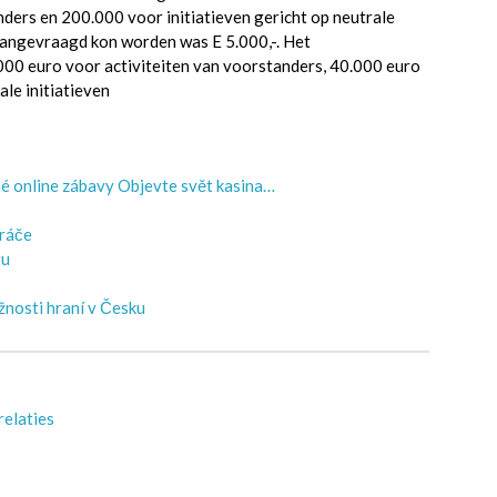
ders en 200.000 voor initiatieven gericht op neutrale
aangevraagd kon worden was E 5.000,-. Het
.000 euro voor activiteiten van voorstanders, 40.000 euro
le initiatieven
é online zábavy Objevte svět kasina…
hráče
tu
žnosti hraní v Česku
relaties