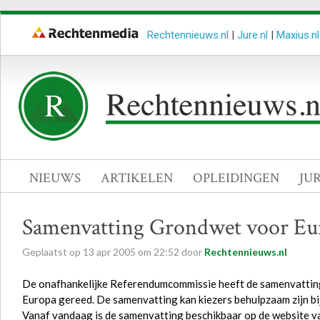
Rechtennieuws.nl
|
Jure.nl
|
Maxius.nl
NIEUWS
ARTIKELEN
OPLEIDINGEN
JU
Samenvatting Grondwet voor Eu
Geplaatst op
13
apr
2005
om
22:52
door
Rechtennieuws.nl
De onafhankelijke Referendumcommissie heeft de samenvatting
Europa gereed. De samenvatting kan kiezers behulpzaam zijn bij
Vanaf vandaag is de samenvatting beschikbaar op de website 