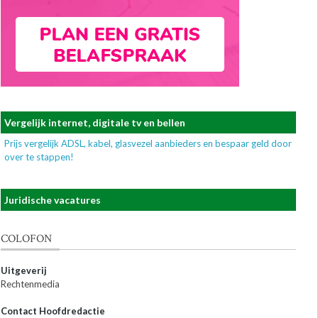
Vergelijk internet, digitale tv en bellen
Prijs vergelijk ADSL, kabel, glasvezel aanbieders en bespaar geld door
over te stappen!
Juridische vacatures
COLOFON
Uitgeverij
Rechtenmedia
Contact Hoofdredactie