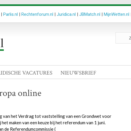
|
Parlis.nl
|
Rechtenforum.nl
|
Juridica.nl
|
JBMatch.nl
|
MijnWetten.nl
Zoeken
site
RIDISCHE VACATURES
NIEUWSBRIEF
ropa online
 van het Verdrag tot vaststelling van een Grondwet voor
 het maken van een keuze bij het referendum van 1 juni.
van de Referendumcommissie (