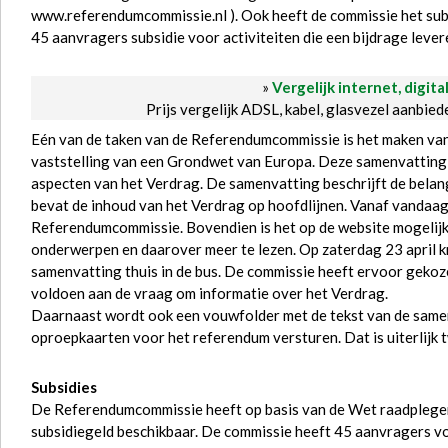
www.referendumcommissie.nl ). Ook heeft de commissie het subsi
45 aanvragers subsidie voor activiteiten die een bijdrage leve
»
Vergelijk internet, digita
Prijs vergelijk ADSL, kabel, glasvezel aanbie
Eén van de taken van de Referendumcommissie is het maken van
vaststelling van een Grondwet van Europa. Deze samenvatting 
aspecten van het Verdrag. De samenvatting beschrijft de belangr
bevat de inhoud van het Verdrag op hoofdlijnen. Vanaf vandaag
Referendumcommissie. Bovendien is het op de website mogelijk 
onderwerpen en daarover meer te lezen. Op zaterdag 23 april k
samenvatting thuis in de bus. De commissie heeft ervoor gekoz
voldoen aan de vraag om informatie over het Verdrag.
Daarnaast wordt ook een vouwfolder met de tekst van de same
oproepkaarten voor het referendum versturen. Dat is uiterlijk
Subsidies
De Referendumcommissie heeft op basis van de Wet raadplege
subsidiegeld beschikbaar. De commissie heeft 45 aanvragers voo