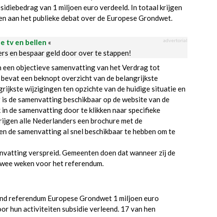
diebedrag van 1 miljoen euro verdeeld. In totaal krijgen
ren aan het publieke debat over de Europese Grondwet.
advertorial
le tv en bellen
«
ders en bespaar geld door over te stappen!
 een objectieve samenvatting van het Verdrag tot
bevat een beknopt overzicht van de belangrijkste
ijkste wijzigingen ten opzichte van de huidige situatie en
 is de samenvatting beschikbaar op de website van de
in de samenvatting door te klikken naar specifieke
rijgen alle Nederlanders een brochure met de
en de samenvatting al snel beschikbaar te hebben om te
nvatting verspreid. Gemeenten doen dat wanneer zij de
 twee weken voor het referendum.
nd referendum Europese Grondwet 1 miljoen euro
r hun activiteiten subsidie verleend. 17 van hen