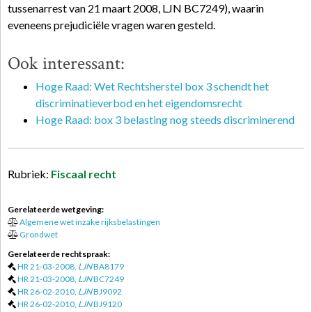
tussenarrest van 21 maart 2008, LJN BC7249), waarin
eveneens prejudiciële vragen waren gesteld.
Ook interessant:
Hoge Raad: Wet Rechtsherstel box 3 schendt het
discriminatieverbod en het eigendomsrecht
Hoge Raad: box 3 belasting nog steeds discriminerend
Rubriek:
Fiscaal recht
Gerelateerde wetgeving:
Algemene wet inzake rijksbelastingen
Grondwet
Gerelateerde rechtspraak:
HR 21-03-2008,
LJN
BA8179
HR 21-03-2008,
LJN
BC7249
HR 26-02-2010,
LJN
BJ9092
HR 26-02-2010,
LJN
BJ9120