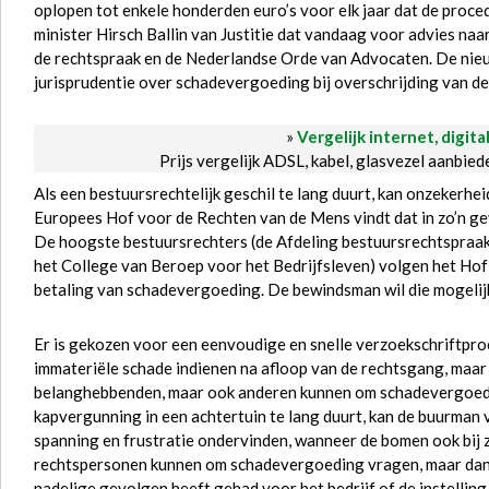
oplopen tot enkele honderden euro’s voor elk jaar dat de proced
minister Hirsch Ballin van Justitie dat vandaag voor advies naar
de rechtspraak en de Nederlandse Orde van Advocaten. De nieuw
jurisprudentie over schadevergoeding bij overschrijding van de 
»
Vergelijk internet, digita
Prijs vergelijk ADSL, kabel, glasvezel aanbie
Als een bestuursrechtelijk geschil te lang duurt, kan onzekerhei
Europees Hof voor de Rechten van de Mens vindt dat in zo’n ge
De hoogste bestuursrechters (de Afdeling bestuursrechtspraak
het College van Beroep voor het Bedrijfsleven) volgen het Hof
betaling van schadevergoeding. De bewindsman wil die mogelijk
Er is gekozen voor een eenvoudige en snelle verzoekschriftpr
immateriële schade indienen na afloop van de rechtsgang, maar o
belanghebbenden, maar ook anderen kunnen om schadevergoedin
kapvergunning in een achtertuin te lang duurt, kan de buurman
spanning en frustratie ondervinden, wanneer de bomen ook bij z
rechtspersonen kunnen om schadevergoeding vragen, maar dan m
nadelige gevolgen heeft gehad voor het bedrijf of de instellin