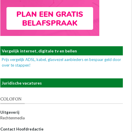
Vergelijk internet, digitale tv en bellen
Prijs vergelijk ADSL, kabel, glasvezel aanbieders en bespaar geld door
over te stappen!
Juridische vacatures
COLOFON
Uitgeverij
Rechtenmedia
Contact Hoofdredactie