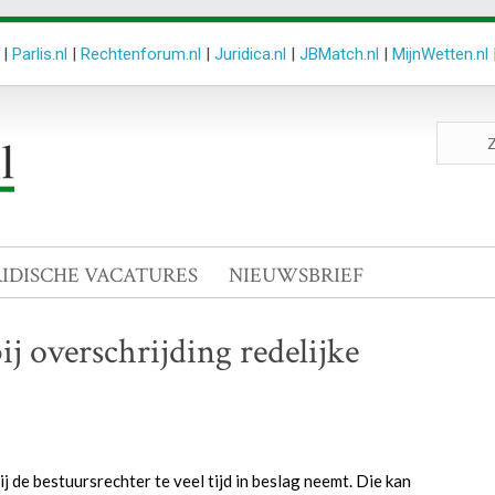
|
Parlis.nl
|
Rechtenforum.nl
|
Juridica.nl
|
JBMatch.nl
|
MijnWetten.nl
Zoeken
site
RIDISCHE VACATURES
NIEUWSBRIEF
j overschrijding redelijke
 de bestuursrechter te veel tijd in beslag neemt. Die kan