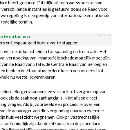
ure heeft geduurd. Dit blijkt uit een wetsvoorstel van
 verschillende instanties is gestuurd, zoals de Raad voor
e regeling is een gevolg van internationale en nationale
redelijke termijn.
advertorial
le tv en bellen
«
ders en bespaar geld door over te stappen!
d over de uitkomst leiden tot spanning en frustratie. Het
val vergoeding van immateriële schade mogelijk moet zijn.
 van de Raad van State, de Centrale Raad van Beroep en
 en hebben de Staat al meerdere keren veroordeeld tot
heid nu wettelijk verankeren.
ocedure. Burgers kunnen een verzoek tot vergoeding van
ok als de zaak nog aanhangig is. Niet alleen direct
g vragen. Als bijvoorbeeld een procedure over een
 van de aanvrager van die vergunning daarvan evenzeer
ijn huis veel zicht wegnemen. Ook privaatrechtelijke
oet duidelijk zijn dat de uitkomst van de procedure
g. Publiekrechtelijke rechtspersonen, zoals gemeenten en