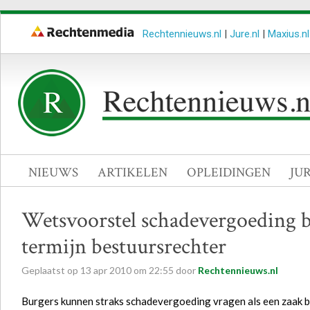
Rechtennieuws.nl
|
Jure.nl
|
Maxius.nl
NIEUWS
ARTIKELEN
OPLEIDINGEN
JU
Wetsvoorstel schadevergoeding bi
termijn bestuursrechter
Geplaatst op
13
apr
2010
om
22:55
door
Rechtennieuws.nl
Burgers kunnen straks schadevergoeding vragen als een zaak bij