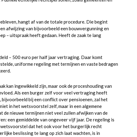
gebleven, hangt af van de totale procedure. Die begint
 een afwijzing van bijvoorbeeld een bouwvergunning en
oep – uitspraak heeft gedaan. Heeft de zaak te lang
eld – 500 euro per half jaar vertraging. Daar komt
estelde, uniforme regeling met termijnen en vaste bedragen
keerd.
ak kan ingewikkeld zijn, maar ook de proceshouding van
invloed. Als een burger zelf voor veel vertraging heeft
 bijvoorbeeld bij een conflict over pensioenen, zal het
iet in het wetsvoorstel zelf, maar in een algemene
at de nieuwe termijnen niet veel zullen afwijken van de
en: een gemiddelde van ongeveer vijf jaar. De regeling is
 wetsvoorstel dat het ook voor het burgerlijk recht
ijke beslissing te lang op zich laat wachten, is in