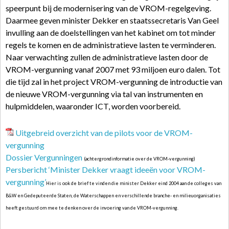
speerpunt bij de modernisering van de VROM-regelgeving.
Daarmee geven minister Dekker en staatssecretaris Van Geel
invulling aan de doelstellingen van het kabinet om tot minder
regels te komen en de administratieve lasten te verminderen.
Naar verwachting zullen de administratieve lasten door de
VROM-vergunning vanaf 2007 met 93 miljoen euro dalen. Tot
die tijd zal in het project VROM-vergunning de introductie van
de nieuwe VROM-vergunning via tal van instrumenten en
hulpmiddelen, waaronder ICT, worden voorbereid.
Uitgebreid overzicht van de pilots voor de VROM-
vergunning
Dossier Vergunningen
(achtergrondinformatie over de VROM-vergunning)
Persbericht ‘Minister Dekker vraagt ideeën voor VROM-
vergunning’
Hier is ook de brief te vinden die minister Dekker eind 2004 aan de colleges van
B&W en Gedeputeerde Staten, de Waterschappen en verschillende branche- en milieuorganisaties
heeft gestuurd om mee te denken over de invoering van de VROM-vergunning.