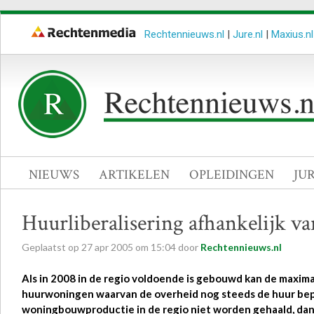
Rechtennieuws.nl
|
Jure.nl
|
Maxius.nl
NIEUWS
ARTIKELEN
OPLEIDINGEN
JU
Huurliberalisering afhankelijk 
Geplaatst op
27
apr
2005
om
15:04
door
Rechtennieuws.nl
Als in 2008 in de regio voldoende is gebouwd kan de maxim
huurwoningen waarvan de overheid nog steeds de huur bep
woningbouwproductie in de regio niet worden gehaald, dan 