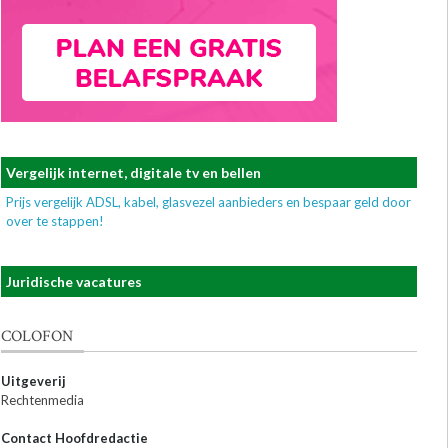
Vergelijk internet, digitale tv en bellen
Prijs vergelijk ADSL, kabel, glasvezel aanbieders en bespaar geld door
over te stappen!
Juridische vacatures
COLOFON
Uitgeverij
Rechtenmedia
Contact Hoofdredactie