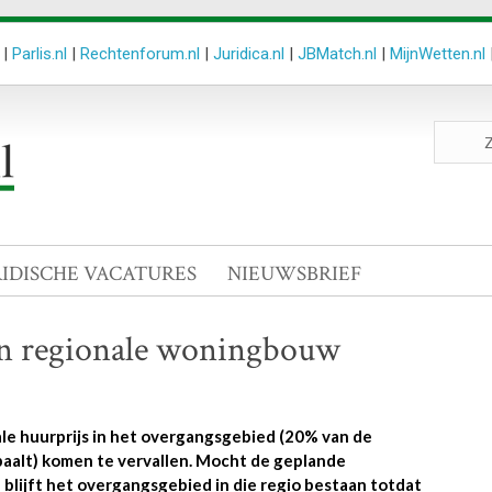
|
Parlis.nl
|
Rechtenforum.nl
|
Juridica.nl
|
JBMatch.nl
|
MijnWetten.nl
Zoeken
site
RIDISCHE VACATURES
NIEUWSBRIEF
van regionale woningbouw
ale huurprijs in het overgangsgebied (20% van de
aalt) komen te vervallen. Mocht de geplande
blijft het overgangsgebied in die regio bestaan totdat