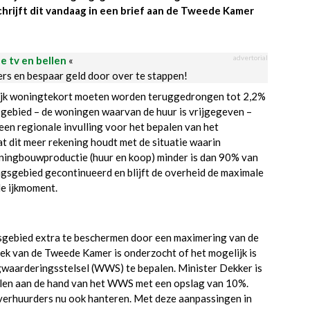
hrijft dit vandaag in een brief aan de Tweede Kamer
advertorial
le tv en bellen
«
ders en bespaar geld door over te stappen!
lijk woningtekort moeten worden teruggedrongen tot 2,2%
e gebied – de woningen waarvan de huur is vrijgegeven –
een regionale invulling voor het bepalen van het
t dit meer rekening houdt met de situatie waarin
woningbouwproductie (huur en koop) minder is dan 90% van
gebied gecontinueerd en blijft de overheid de maximale
de ijkmoment.
sgebied extra te beschermen door een maximering van de
ek van de Tweede Kamer is onderzocht of het mogelijk is
waarderingsstelsel (WWS) te bepalen. Minister Dekker is
alen aan de hand van het WWS met een opslag van 10%.
 verhuurders nu ook hanteren. Met deze aanpassingen in