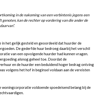
ortkoming in de nakoming van een verbintenis jegens een
ft genoten, kan de rechter op vordering van die ander de
daarvan”.
 in het gelijk gesteld en geoordeeld dat huurder de
ergoeden. De gederfde huur bedroeg daarbij het verschil
poratie van een opvolgende huurder had kunnen vragen.
vergoeding alsnog geheel toe. Doordat de
verhuur en de huurder een beduidend hoger bedrag ontving
as volgens het hof in beginsel voldaan aan de vereisten
de woningcorporatie voldoende spoedeisend belang bij de
rechtvaardigen.