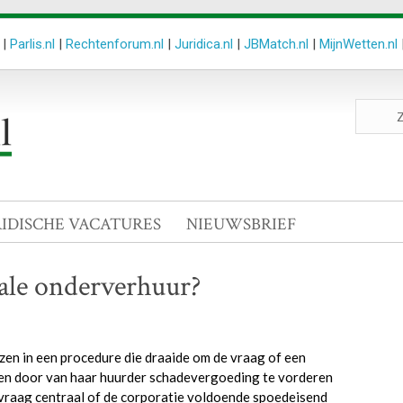
|
Parlis.nl
|
Rechtenforum.nl
|
Juridica.nl
|
JBMatch.nl
|
MijnWetten.nl
Zoeken
site
RIDISCHE VACATURES
NIEUWSBRIEF
gale onderverhuur?
zen in een procedure die draaide om de vraag of een
men door van haar huurder schadevergoeding te vorderen
 vraag centraal of de corporatie voldoende spoedeisend