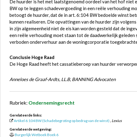
De huurder is het met laatstgenoemd oordeel van het hof niet 
BW op te leggen schadevergoeding in een reële verhouding moe
betoogt de huurder, dat de in art. 6:104 BW bedoelde winst be
kunnen realiseren. Die opvattingen van de huurder zijn volgen
in zijn algemeenheid niet de eis kan worden gesteld dat de ing
een reële verhouding moet staan tot de daadwerkelijk geleden 
verboden onderverhuur aan de woningcorporatie toegebrachte sch
Conclusie Hoge Raad
De Hoge Raad heeft het cassatieberoep van huurder verworpe
Anneloes de Graaf-Ardts, LL.B, BANNING Advocaten
Rubriek:
Ondernemingsrecht
Gerelateerde links:
Artikel 6:104 BW (Schadebegroting op bedrag van de winst)
, Lexius
Gerelateerde wetgeving:
Burgerlijk Wetboek Boek 6