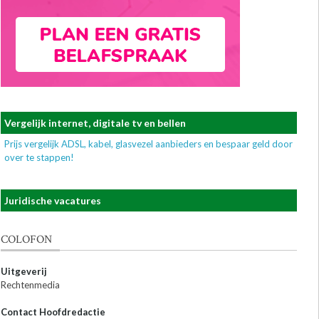
Vergelijk internet, digitale tv en bellen
Prijs vergelijk ADSL, kabel, glasvezel aanbieders en bespaar geld door
over te stappen!
Juridische vacatures
COLOFON
Uitgeverij
Rechtenmedia
Contact Hoofdredactie