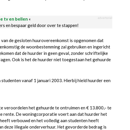
advertorial
le tv en bellen
«
ders en bespaar geld door over te stappen!
 5 van de gesloten huurovereenkomst is opgenomen dat
reenkomstig de woonbestemming zal gebruiken en ingericht
komen dat de huurder in geen geval, zonder schriftelijke
agen. Ook is het de huurder niet toegestaan het gehuurde
studenten vanaf 1 januari 2003. Hierbij hield huurder een
te veroordelen het gehuurde te ontruimen en € 13.800,– te
e rente. De woningcorporatie voert aan dat huurder het
heeft verbouwd en het volledig aan studenten heeft
an deze illegale onderverhuur. Het gevorderde bedrag is