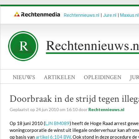
Rechtennieuws.nl
|
Jure.nl
|
Maxius.nl
NIEUWS
ARTIKELEN
OPLEIDINGEN
JU
Doorbraak in de strijd tegen ille
Geplaatst op
24
jun
2010
om
16:10
door
Rechtennieuws.nl
Op 18 juni 2010 (
LJN BM089
) heeft de Hoge Raad arrest gewe
woningcorporatie de winst uit illegale onderverhuur kan afro
op basis van
artikel 6:104 BW
. Ook stond in deze procedure de