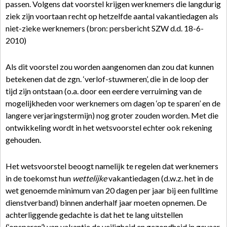
passen. Volgens dat voorstel krijgen werknemers die langdurig
ziek zijn voortaan recht op hetzelfde aantal vakantiedagen als
niet-zieke werknemers (bron: persbericht SZW d.d. 18-6-
2010)
Als dit voorstel zou worden aangenomen dan zou dat kunnen
betekenen dat de zgn. ‘verlof-stuwmeren’, die in de loop der
tijd zijn ontstaan (o.a. door een eerdere verruiming van de
mogelijkheden voor werknemers om dagen ‘op te sparen’ en de
langere verjaringstermijn) nog groter zouden worden. Met die
ontwikkeling wordt in het wetsvoorstel echter ook rekening
gehouden.
Het wetsvoorstel beoogt namelijk te regelen dat werknemers
in de toekomst hun
wettelijke
vakantiedagen (d.w.z. het in de
wet genoemde minimum van 20 dagen per jaar bij een fulltime
dienstverband) binnen anderhalf jaar moeten opnemen. De
achterliggende gedachte is dat het te lang uitstellen
(‘opsparen’) van vakantie de veiligheid en gezondheid in gevaar