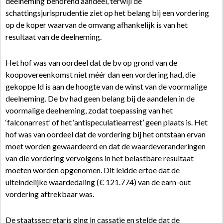
deelneming behorend aandeel, terwijl de
schattingsjurisprudentie ziet op het belang bij een vordering
op de koper waarvan de omvang afhankelijk is van het
resultaat van de deelneming.
Het hof was van oordeel dat de bv op grond van de
koopovereenkomst niet méér dan een vordering had, die
gekoppe ld is aan de hoogte van de winst van de voormalige
deelneming. De bv had geen belang bij de aandelen in de
voormalige deelneming, zodat toepassing van het
‘falconarrest’ of het ‘antispeculatiearrest’ geen plaats is. Het
hof was van oordeel dat de vordering bij het ontstaan ervan
moet worden gewaardeerd en dat de waardeveranderingen
van die vordering vervolgens in het belastbare resultaat
moeten worden opgenomen. Dit leidde ertoe dat de
uiteindelijke waardedaling (€ 121.774) van de earn-out
vordering aftrekbaar was.
De staatssecretaris ging in cassatie en stelde dat de