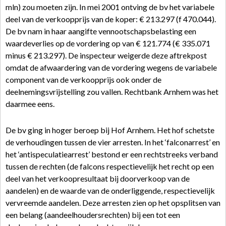
mln) zou moeten zijn. In mei 2001 ontving de bv het variabele
deel van de verkoopprijs van de koper: € 213.297 (f 470.044).
De bv nam in haar aangifte vennootschapsbelasting een
waardeverlies op de vordering op van € 121.774 (€ 335.071
minus € 213.297). De inspecteur weigerde deze aftrekpost
omdat de afwaardering van de vordering wegens de variabele
component van de verkoopprijs ook onder de
deelnemingsvrijstelling zou vallen. Rechtbank Arnhem was het
daarmee eens.
De bv ging in hoger beroep bij Hof Arnhem. Het hof schetste
de verhoudingen tussen de vier arresten. In het ‘falconarrest’ en
het ‘antispeculatiearrest’ bestond er een rechtstreeks verband
tussen de rechten (de falcons respectievelijk het recht op een
deel van het verkoopresultaat bij doorverkoop van de
aandelen) en de waarde van de onderliggende, respectievelijk
vervreemde aandelen. Deze arresten zien op het opsplitsen van
een belang (aandeelhoudersrechten) bij een tot een