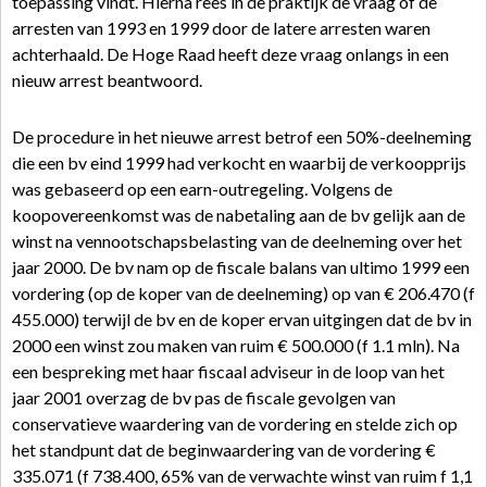
toepassing vindt. Hierna rees in de praktijk de vraag of de
arresten van 1993 en 1999 door de latere arresten waren
achterhaald. De Hoge Raad heeft deze vraag onlangs in een
nieuw arrest beantwoord.
De procedure in het nieuwe arrest betrof een 50%-deelneming
die een bv eind 1999 had verkocht en waarbij de verkoopprijs
was gebaseerd op een earn-outregeling. Volgens de
koopovereenkomst was de nabetaling aan de bv gelijk aan de
winst na vennootschapsbelasting van de deelneming over het
jaar 2000. De bv nam op de fiscale balans van ultimo 1999 een
vordering (op de koper van de deelneming) op van € 206.470 (f
455.000) terwijl de bv en de koper ervan uitgingen dat de bv in
2000 een winst zou maken van ruim € 500.000 (f 1.1 mln). Na
een bespreking met haar fiscaal adviseur in de loop van het
jaar 2001 overzag de bv pas de fiscale gevolgen van
conservatieve waardering van de vordering en stelde zich op
het standpunt dat de beginwaardering van de vordering €
335.071 (f 738.400, 65% van de verwachte winst van ruim f 1,1