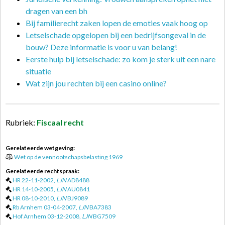
dragen van een bh
Bij familierecht zaken lopen de emoties vaak hoog op
Letselschade opgelopen bij een bedrijfsongeval in de
bouw? Deze informatie is voor u van belang!
Eerste hulp bij letselschade: zo kom je sterk uit een nare
situatie
Wat zijn jou rechten bij een casino online?
Rubriek:
Fiscaal recht
Gerelateerde wetgeving:
Wet op de vennootschapsbelasting 1969
Gerelateerde rechtspraak:
HR 22-11-2002,
LJN
AD8488
HR 14-10-2005,
LJN
AU0841
HR 08-10-2010,
LJN
BJ9089
Rb Arnhem 03-04-2007,
LJN
BA7383
Hof Arnhem 03-12-2008,
LJN
BG7509