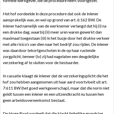
formele werkgever, die de procedure heeft voortgezet.
Het hof oordeelde in deze procedure dat ook de inlener
aansprakelijk was, en wel op grond van art. 6:162 BW. De
inlener had namelijk van de werknemer verlangd dat hij (i) na
een drukke dag, waarbij (ii) meer uren waren gewerkt dan
maximaal toegestaan (iii) in het busje door het drukke verkeer
met alle risico’s van dien naar het bedrijf zou rijden. De inlener
was daardoor tekortgeschoten in de op haar rustende
zorgplicht, temeer (iv) zij had nagelaten een deugdelijke
verzekering af te sluiten voor de bestuurder.
In cassatie klaagt de inlener dat de verzekeringsplicht die het
hof zou hebben aangenomen uit haar aard voortvloeit uit art.
7:611 BW (het goed werkgeverschap), maar dat die norm niet
geldt tussen een inlener en een uitzendkracht nu tussen hen
geen arbeidsovereenkomst bestaat.
De Hoge Raad oordeelt dat die klacht feitelijke grondslag