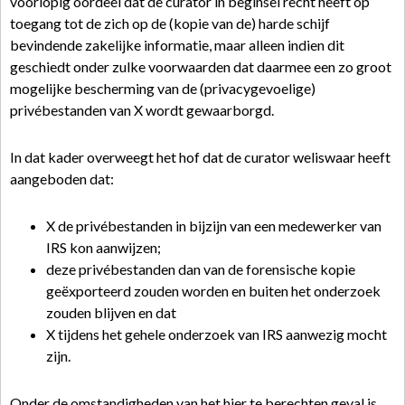
voorlopig oordeel dat de curator in beginsel recht heeft op
toegang tot de zich op de (kopie van de) harde schijf
bevindende zakelijke informatie, maar alleen indien dit
geschiedt onder zulke voorwaarden dat daarmee een zo groot
mogelijke bescherming van de (privacygevoelige)
privébestanden van X wordt gewaarborgd.
In dat kader overweegt het hof dat de curator weliswaar heeft
aangeboden dat:
X de privébestanden in bijzijn van een medewerker van
IRS kon aanwijzen;
deze privébestanden dan van de forensische kopie
geëxporteerd zouden worden en buiten het onderzoek
zouden blijven en dat
X tijdens het gehele onderzoek van IRS aanwezig mocht
zijn.
Onder de omstandigheden van het hier te berechten geval is