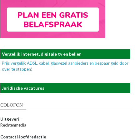
Vergelijk internet, digitale tv en bellen
Prijs vergelijk ADSL, kabel, glasvezel aanbieders en bespaar geld door
over te stappen!
Juridische vacatures
COLOFON
Uitgeverij
Rechtenmedia
Contact Hoofdredactie