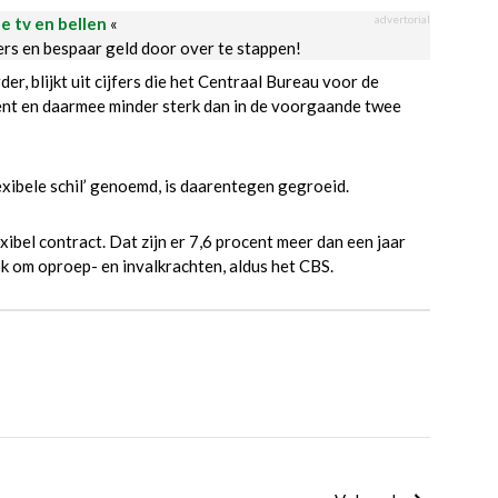
advertorial
le tv en bellen
«
ders en bespaar geld door over te stappen!
er, blijkt uit cijfers die het Centraal Bureau voor de
ent en daarmee minder sterk dan in de voorgaande twee
lexibele schil’ genoemd, is daarentegen gegroeid.
bel contract. Dat zijn er 7,6 procent meer dan een jaar
ok om oproep- en invalkrachten, aldus het CBS.