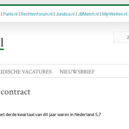
|
Parlis.nl
|
Rechtenforum.nl
|
Juridica.nl
|
JBMatch.nl
|
MijnWetten.nl
Zoeken
site
RIDISCHE VACATURES
NIEUWSBRIEF
contract
het derde kwartaal van dit jaar waren in Nederland 5,7