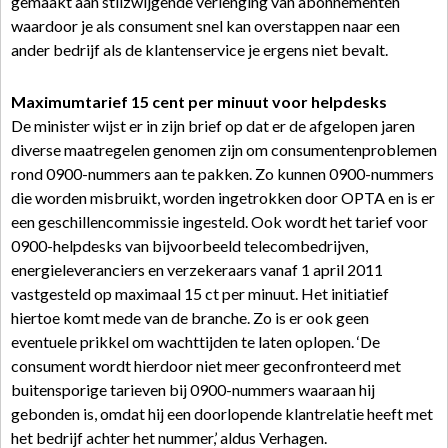
gemaakt aan stilzwijgende verlenging van abonnementen
waardoor je als consument snel kan overstappen naar een
ander bedrijf als de klantenservice je ergens niet bevalt.
Maximumtarief 15 cent per minuut voor helpdesks
De minister wijst er in zijn brief op dat er de afgelopen jaren
diverse maatregelen genomen zijn om consumentenproblemen
rond 0900-nummers aan te pakken. Zo kunnen 0900-nummers
die worden misbruikt, worden ingetrokken door OPTA en is er
een geschillencommissie ingesteld. Ook wordt het tarief voor
0900-helpdesks van bijvoorbeeld telecombedrijven,
energieleveranciers en verzekeraars vanaf 1 april 2011
vastgesteld op maximaal 15 ct per minuut. Het initiatief
hiertoe komt mede van de branche. Zo is er ook geen
eventuele prikkel om wachttijden te laten oplopen. ‘De
consument wordt hierdoor niet meer geconfronteerd met
buitensporige tarieven bij 0900-nummers waaraan hij
gebonden is, omdat hij een doorlopende klantrelatie heeft met
het bedrijf achter het nummer,’ aldus Verhagen.