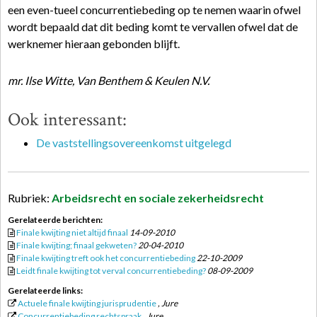
een even-tueel concurrentiebeding op te nemen waarin ofwel
wordt bepaald dat dit beding komt te vervallen ofwel dat de
werknemer hieraan gebonden blijft.
mr. Ilse Witte, Van Benthem & Keulen N.V.
Ook interessant:
De vaststellingsovereenkomst uitgelegd
Rubriek:
Arbeidsrecht en sociale zekerheidsrecht
Gerelateerde berichten:
Finale kwijting niet altijd finaal
14-09-2010
Finale kwijting; finaal gekweten?
20-04-2010
Finale kwijting treft ook het concurrentiebeding
22-10-2009
Leidt finale kwijting tot verval concurrentiebeding?
08-09-2009
Gerelateerde links:
Actuele finale kwijting jurisprudentie
, Jure
Concurrentiebeding rechtspraak
, Jure