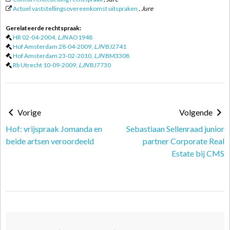
Actuel vaststellingsovereenkomst uitspraken
, Jure
Gerelateerde rechtspraak:
HR 02-04-2004,
LJN
AO1948
Hof Amsterdam 28-04-2009,
LJN
BJ2741
Hof Amsterdam 23-02-2010,
LJN
BM3308
Rb Utrecht 10-09-2009,
LJN
BJ7730
Vorige
Volgende
Hof: vrijspraak Jomanda en
Sebastiaan Sellenraad junior
beide artsen veroordeeld
partner Corporate Real
Estate bij CMS