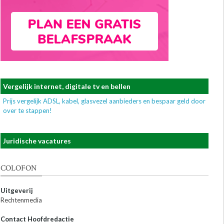
Vergelijk internet, digitale tv en bellen
Prijs vergelijk ADSL, kabel, glasvezel aanbieders en bespaar geld door
over te stappen!
Juridische vacatures
COLOFON
Uitgeverij
Rechtenmedia
Contact Hoofdredactie