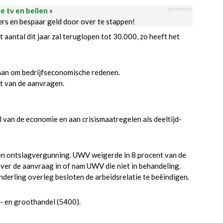
advertorial
le tv en bellen
«
ders en bespaar geld door over te stappen!
aantal dit jaar zal teruglopen tot 30.000, zo heeft het
 aan om bedrijfseconomische redenen.
t van de aanvragen.
 van de economie en aan crisismaatregelen als deeltijd-
en ontslagvergunning. UWV weigerde in 8 procent van de
ver de aanvraag in of nam UWV die niet in behandeling.
erling overleg besloten de arbeidsrelatie te beëindigen.
- en groothandel (5400).