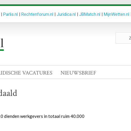
|
Parlis.nl
|
Rechtenforum.nl
|
Juridica.nl
|
JBMatch.nl
|
MijnWetten.nl
Zoeken
site
RIDISCHE VACATURES
NIEUWSBRIEF
daald
10 dienden werkgevers in totaal ruim 40.000