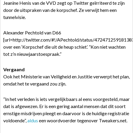
Jeanine Henis van de VVD zegt op Twitter geïrriteerd te zijn
door de uitspraken van de korpschef. Ze verwijt hem een
tunnelvisie.
Alexander Pechtold van D66
[url=http://twitter.com/#!/APechtold/status/4724712591813836
over een ‘Korpschef die uit de heup schiet’. ”Kon niet wachten
tot z’n nieuwjaarstoespraak.”
Vergaand
Ook het Ministerie van Veiligheid en Justitie verwerpt het plan,
omdat het te vergaand zou zijn.
“In het verleden is iets vergelijkbaars al eens voorgesteld, maar
dat is afgewezen. Er is een gering aantal mensen dat dit soort
ernstige misdrijven pleegt en daarvoor is de huidige registratie
voldoende”,
aldus
een woordvoerder tegenover Tweakers.net.