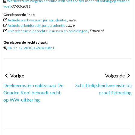
Werkverzuim wegens detentie leidt niet zonder meer tot ontslag op staande
voet
03-01-2011
Gerelateerde links:
Actuele werkverzuim jurisprudentie
, Jure
Actuele arbeidsrecht jurisprudentie
, Jure
Overzicht arbeidsrecht cursussen en opleidingen
, Educa.nl
Gerelateerde rechtspraak:
HR 17-12-2010,
LJN
BO1821
Vorige
Volgende
Deelneemster realitysoap De
Schriftelijkheidsvereiste bij
Gouden Kooi behoudt recht
proeftijdbeding
op WW-uitkering