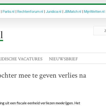
|
Parlis.nl
|
Rechtenforum.nl
|
Juridica.nl
|
JBMatch.nl
|
MijnWetten.nl
Zoeken
site
RIDISCHE VACATURES
NIEUWSBRIEF
hter mee te geven verlies na
uit een fiscale eenheid verliezen meekrijgen. Het