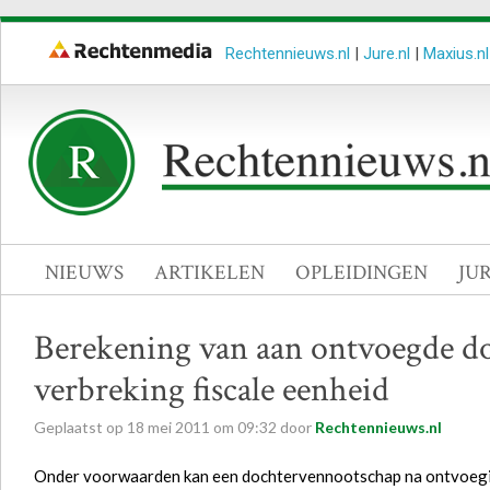
Rechtennieuws.nl
|
Jure.nl
|
Maxius.nl
NIEUWS
ARTIKELEN
OPLEIDINGEN
JU
Berekening van aan ontvoegde doc
verbreking fiscale eenheid
Geplaatst op
18
mei
2011
om
09:32
door
Rechtennieuws.nl
Onder voorwaarden kan een dochtervennootschap na ontvoeging 