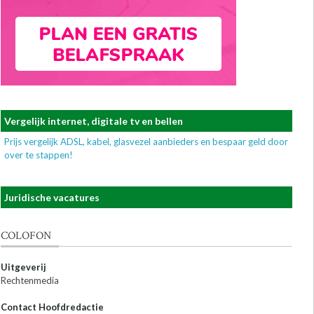
Vergelijk internet, digitale tv en bellen
Prijs vergelijk ADSL, kabel, glasvezel aanbieders en bespaar geld door
over te stappen!
Juridische vacatures
COLOFON
Uitgeverij
Rechtenmedia
Contact Hoofdredactie