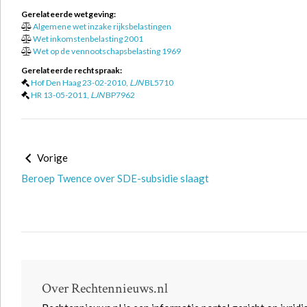
Gerelateerde wetgeving:
Algemene wet inzake rijksbelastingen
Wet inkomstenbelasting 2001
Wet op de vennootschapsbelasting 1969
Gerelateerde rechtspraak:
Hof Den Haag 23-02-2010,
LJN
BL5710
HR 13-05-2011,
LJN
BP7962
Vorige
Beroep Twence over SDE-subsidie slaagt
Over Rechtennieuws.nl