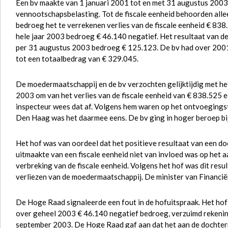
Een bv maakte van 1 januari 2001 tot en met 31 augustus 2003 d
vennootschapsbelasting. Tot de fiscale eenheid behoorden alle
bedroeg het te verrekenen verlies van de fiscale eenheid € 83
hele jaar 2003 bedroeg € 46.140 negatief. Het resultaat van de 
per 31 augustus 2003 bedroeg € 125.123. De bv had over 2001
tot een totaalbedrag van € 329.045.
De moedermaatschappij en de bv verzochten gelijktijdig met h
2003 om van het verlies van de fiscale eenheid van € 838.525 e
inspecteur wees dat af. Volgens hem waren op het ontvoegingst
Den Haag was het daarmee eens. De bv ging in hoger beroep b
Het hof was van oordeel dat het positieve resultaat van een d
uitmaakte van een fiscale eenheid niet van invloed was op het 
verbreking van de fiscale eenheid. Volgens het hof was dit resul
verliezen van de moedermaatschappij. De minister van Financiën
De Hoge Raad signaleerde een fout in de hofuitspraak. Het hof h
over geheel 2003 € 46.140 negatief bedroeg, verzuimd rekening
september 2003. De Hoge Raad gaf aan dat het aan de dochter