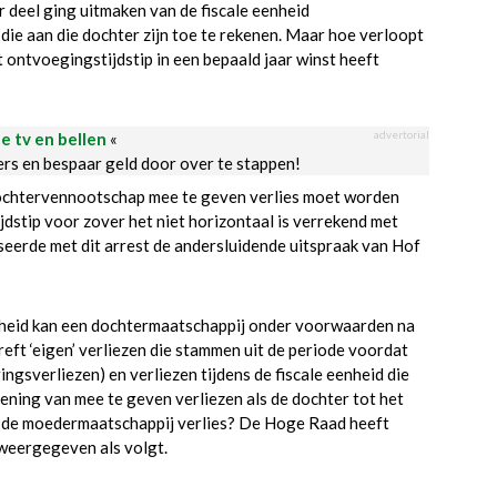
r deel ging uitmaken van de fiscale eenheid
 die aan die dochter zijn toe te rekenen. Maar hoe verloopt
 ontvoegingstijdstip in een bepaald jaar winst heeft
advertorial
le tv en bellen
«
ders en bespaar geld door over te stappen!
dochtervennootschap mee te geven verlies moet worden
dstip voor zover het niet horizontaal is verrekend met
seerde met dit arrest de andersluidende uitspraak van Hof
enheid kan een dochtermaatschappij onder voorwaarden na
reft ‘eigen’ verliezen die stammen uit de periode voordat
ngsverliezen) en verliezen tijdens de fiscale eenheid die
ening van mee te geven verliezen als de dochter tot het
en de moedermaatschappij verlies? De Hoge Raad heeft
weergegeven als volgt.