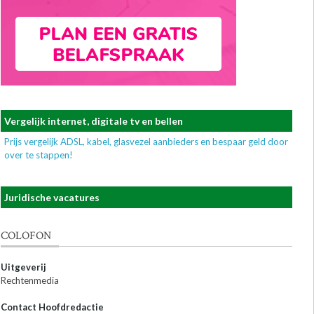
Vergelijk internet, digitale tv en bellen
Prijs vergelijk ADSL, kabel, glasvezel aanbieders en bespaar geld door
over te stappen!
Juridische vacatures
COLOFON
Uitgeverij
Rechtenmedia
Contact Hoofdredactie