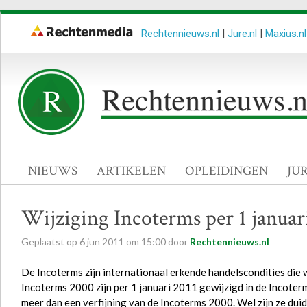
Rechtennieuws.nl
|
Jure.nl
|
Maxius.nl
NIEUWS
ARTIKELEN
OPLEIDINGEN
JU
Wijziging Incoterms per 1 januar
Geplaatst op
6
jun
2011
om
15:00
door
Rechtennieuws.nl
De Incoterms zijn internationaal erkende handelscondities die 
Incoterms 2000 zijn per 1 januari 2011 gewijzigd in de Incoter
meer dan een verfijning van de Incoterms 2000. Wel zijn ze duidel