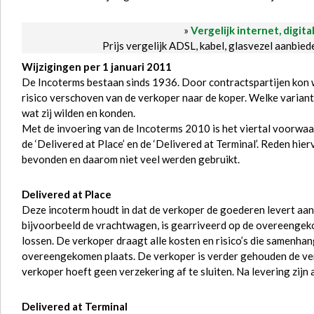
»
Vergelijk internet, digita
Prijs vergelijk ADSL, kabel, glasvezel aanbie
Wijzigingen per 1 januari 2011
De Incoterms bestaan sinds 1936. Door contractspartijen kon w
risico verschoven van de verkoper naar de koper. Welke variant
wat zij wilden en konden.
Met de invoering van de Incoterms 2010 is het viertal voorw
de ‘Delivered at Place’ en de ‘Delivered at Terminal’. Reden hi
bevonden en daarom niet veel werden gebruikt.
Delivered at Place
Deze incoterm houdt in dat de verkoper de goederen levert aan
bijvoorbeeld de vrachtwagen, is gearriveerd op de overeengeko
lossen. De verkoper draagt alle kosten en risico’s die samenh
overeengekomen plaats. De verkoper is verder gehouden de ver
verkoper hoeft geen verzekering af te sluiten. Na levering zijn a
Delivered at Terminal