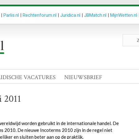
|
Parlis.nl
|
Rechtenforum.nl
|
Juridica.nl
|
JBMatch.nl
|
MijnWetten.nl
Zoeken
site
RIDISCHE VACATURES
NIEUWSBRIEF
i 2011
wereldwijd worden gebruikt in de internationale handel. De
ms 2010. De nieuwe Incoterms 2010 zijn in de regel niet
ijker en sluiten beter aan op de praktijk.