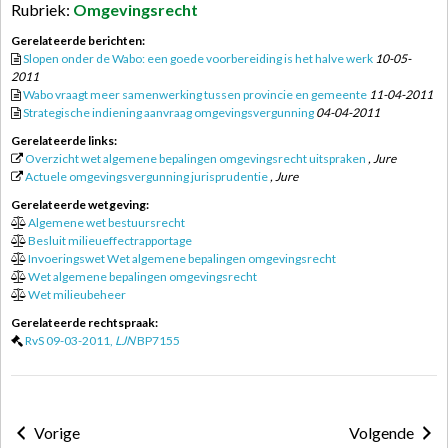
Rubriek:
Omgevingsrecht
Gerelateerde berichten:
Slopen onder de Wabo: een goede voorbereiding is het halve werk
10-05-
2011
Wabo vraagt meer samenwerking tussen provincie en gemeente
11-04-2011
Strategische indiening aanvraag omgevingsvergunning
04-04-2011
Gerelateerde links:
Overzicht wet algemene bepalingen omgevingsrecht uitspraken
, Jure
Actuele omgevingsvergunning jurisprudentie
, Jure
Gerelateerde wetgeving:
Algemene wet bestuursrecht
Besluit milieueffectrapportage
Invoeringswet Wet algemene bepalingen omgevingsrecht
Wet algemene bepalingen omgevingsrecht
Wet milieubeheer
Gerelateerde rechtspraak:
RvS 09-03-2011,
LJN
BP7155
Vorige
Volgende