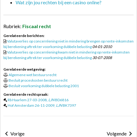
Wat zijn jou rechten bij een casino online?
Rubriek:
Fiscaal recht
Gerelateerde berichten:
Valutaverlies op concernlening niet in mindering brengen op rente-inkomsten
bij berekening aftrek ter voorkoming dubbele belasting
04-01-2010
Valutaverlies op concernlening kwam niet in mindering op rente-inkomsten
bij berekening aftrek ter voorkoming dubbele belasting
30-07-2008
Gerelateerde wetgeving:
Algemene wet bestuursrecht
Besluit proceskosten bestuursrecht
Besluit voorkoming dubbele belasting 2001
Gerelateerde rechtspraak:
Rb Haarlem 27-03-2008,
LJN
BD6816
Hof Amsterdam 26-11-2009,
LJN
BK7397
Vorige
Volgende