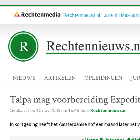
Rechtennieuws.nl
|
Jure.nl
|
Maxius.nl
NIEUWS
ARTIKELEN
OPLEIDINGEN
JU
Talpa mag voorbereiding Expedit
Geplaatst op
10
nov
2005
om
16:48
door
Rechtennieuws.nl
In kortgeding heeft het Amsterdamse hof een maand later het v
»
Vergelijk internet, digita