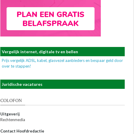
Vergelijk internet, digitale tv en bellen
Prijs vergelijk ADSL, kabel, glasvezel aanbieders en bespaar geld door
over te stappen!
Juridische vacatures
COLOFON
Uitgeverij
Rechtenmedia
Contact Hoofdredactie