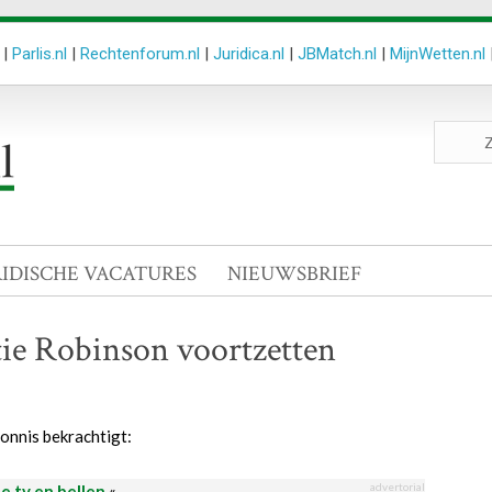
|
Parlis.nl
|
Rechtenforum.nl
|
Juridica.nl
|
JBMatch.nl
|
MijnWetten.nl
Zoeken
site
RIDISCHE VACATURES
NIEUWSBRIEF
ie Robinson voortzetten
onnis bekrachtigt:
advertorial
le tv en bellen
«