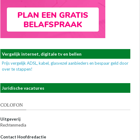
Vergelijk internet, digitale tv en bellen
Prijs vergelijk ADSL, kabel, glasvezel aanbieders en bespaar geld door
over te stappen!
Juridische vacatures
COLOFON
Uitgeverij
Rechtenmedia
Contact Hoofdredactie