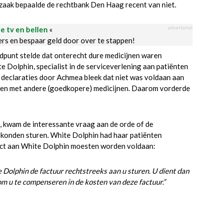
 zaak bepaalde de rechtbank Den Haag recent van niet.
advertorial
le tv en bellen
«
ders en bespaar geld door over te stappen!
ndpunt stelde dat onterecht dure medicijnen waren
Dolphin, specialist in de serviceverlening aan patiënten
 declaraties door Achmea bleek dat niet was voldaan aan
den met andere (goedkopere) medicijnen. Daarom vorderde
d, kwam de interessante vraag aan de orde of de
 konden sturen. White Dolphin had haar patiënten
ect aan White Dolphin moesten worden voldaan:
olphin de factuur rechtstreeks aan u sturen. U dient dan
m u te compenseren in de kosten van deze factuur.”