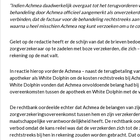
“Indien Achmea daadwerkelijk overgaat tot het terugvorderen v
behandeling door Achmea officieel aangemerkt als onverzekerde
verbinden, dat de factuur voor de behandeling rechtstreeks aan
waarna u heel misschien Achmea nog kunt verzoeken om u te com
Gelet op de redactie heeft er de schijn van dat de brieven bedo
zorgverzekeraar op te zadelen met boze verzekerden, die zich –
rekening op de mat valt.
In reactie hierop vorderde Achmea – naast de terugbetaling va
apotheker als White Dolphin om de kosten rechtstreeks bij Ac
White Dolphin vonden dat Achmea onvoldoende belang had bij di
overeenkomsten tussen de apotheek en White Dolphin met de v
De rechtbank oordeelde echter dat Achmea de belangen van zij
zorgverzekeringsovereenkomst tussen hem en zijn verzekerden 
maatschappelijke verantwoordelijkheid heeft. De rechtbank oor
verbod omdat de kans reëel was dat de verzekerden zich tot d
rechtstreeks bij hen in rekening zouden worden gebracht. Dat 