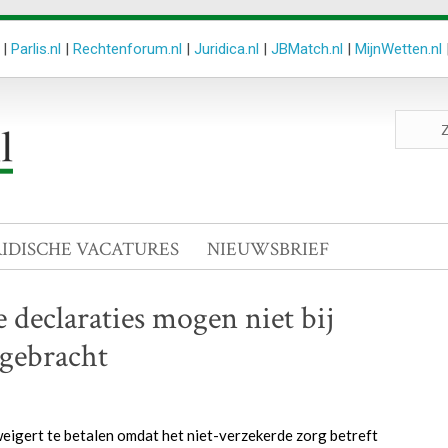
|
Parlis.nl
|
Rechtenforum.nl
|
Juridica.nl
|
JBMatch.nl
|
MijnWetten.nl
Zoeken
site
RIDISCHE VACATURES
NIEUWSBRIEF
declaraties mogen niet bij
 gebracht
eigert te betalen omdat het niet-verzekerde zorg betreft