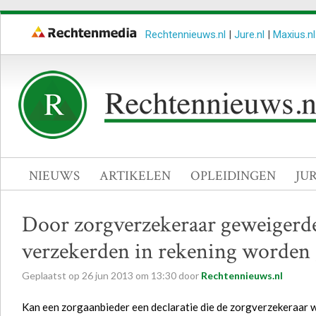
Rechtennieuws.nl
|
Jure.nl
|
Maxius.nl
NIEUWS
ARTIKELEN
OPLEIDINGEN
JU
Door zorgverzekeraar geweigerde 
verzekerden in rekening worden
Geplaatst op
26
jun
2013
om
13:30
door
Rechtennieuws.nl
Kan een zorgaanbieder een declaratie die de zorgverzekeraar w