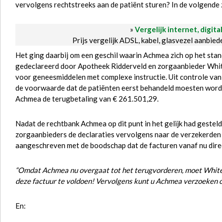
vervolgens rechtstreeks aan de patiënt sturen? In de volgende
»
Vergelijk internet, digita
Prijs vergelijk ADSL, kabel, glasvezel aanbie
Het ging daarbij om een geschil waarin Achmea zich op het sta
gedeclareerd door Apotheek Ridderveld en zorgaanbieder White 
voor geneesmiddelen met complexe instructie. Uit controle van
de voorwaarde dat de patiënten eerst behandeld moesten wor
Achmea de terugbetaling van € 261.501,29.
Nadat de rechtbank Achmea op dit punt in het gelijk had gestel
zorgaanbieders de declaraties vervolgens naar de verzekerden
aangeschreven met de boodschap dat de facturen vanaf nu dir
“Omdat Achmea nu overgaat tot het terugvorderen, moet White D
deze factuur te voldoen! Vervolgens kunt u Achmea verzoeken o
En: