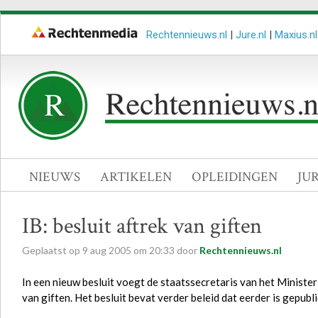
Rechtennieuws.nl
|
Jure.nl
|
Maxius.nl
NIEUWS
ARTIKELEN
OPLEIDINGEN
JU
IB: besluit aftrek van giften
Geplaatst op
9
aug
2005
om
20:33
door
Rechtennieuws.nl
In een nieuw besluit voegt de staatssecretaris van het Minister
van giften. Het besluit bevat verder beleid dat eerder is gepub