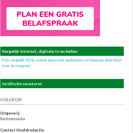
Vergelijk internet, digitale tv en bellen
Prijs vergelijk ADSL, kabel, glasvezel aanbieders en bespaar geld door
over te stappen!
Juridische vacatures
COLOFON
Uitgeverij
Rechtenmedia
Contact Hoofdredactie