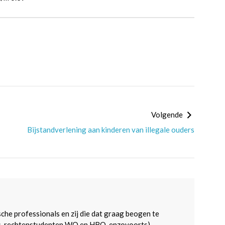
Volgende
Bijstandverlening aan kinderen van illegale ouders
sche professionals en zij die dat graag beogen te
s, rechtenstudenten WO en HBO, enzovoorts).