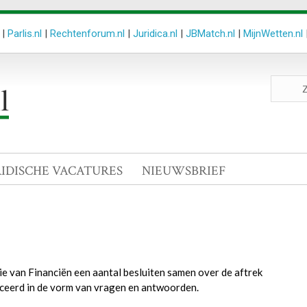
|
Parlis.nl
|
Rechtenforum.nl
|
Juridica.nl
|
JBMatch.nl
|
MijnWetten.nl
Zoeken
site
RIDISCHE VACATURES
NIEUWSBRIEF
ie van Financiën een aantal besluiten samen over de aftrek
liceerd in de vorm van vragen en antwoorden.