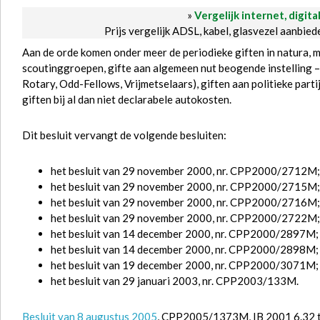
»
Vergelijk internet, digita
Prijs vergelijk ADSL, kabel, glasvezel aanbie
Aan de orde komen onder meer de periodieke giften in natura, mi
scoutinggroepen, gifte aan algemeen nut beogende instelling – 
Rotary, Odd-Fellows, Vrijmetselaars), giften aan politieke partij
giften bij al dan niet declarabele autokosten.
Dit besluit vervangt de volgende besluiten:
het besluit van 29 november 2000, nr. CPP2000/2712M;
het besluit van 29 november 2000, nr. CPP2000/2715M;
het besluit van 29 november 2000, nr. CPP2000/2716M;
het besluit van 29 november 2000, nr. CPP2000/2722M;
het besluit van 14 december 2000, nr. CPP2000/2897M;
het besluit van 14 december 2000, nr. CPP2000/2898M;
het besluit van 19 december 2000, nr. CPP2000/3071M;
het besluit van 29 januari 2003, nr. CPP2003/133M.
Besluit van 8 augustus 2005
, CPP2005/1373M, IB 2001 6.32 t