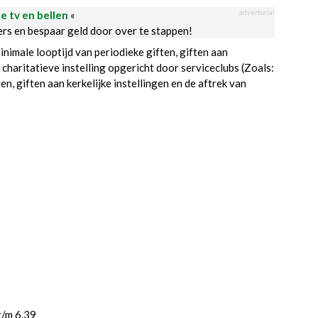
advertorial
le tv en bellen
«
ders en bespaar geld door over te stappen!
nimale looptijd van periodieke giften, giften aan
charitatieve instelling opgericht door serviceclubs (Zoals:
en, giften aan kerkelijke instellingen en de aftrek van
/m 6.39