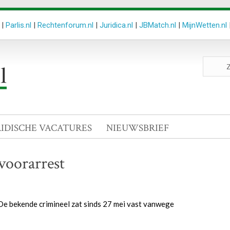
|
Parlis.nl
|
Rechtenforum.nl
|
Juridica.nl
|
JBMatch.nl
|
MijnWetten.nl
Zoeken
site
RIDISCHE VACATURES
NIEUWSBRIEF
voorarrest
 De bekende crimineel zat sinds 27 mei vast vanwege