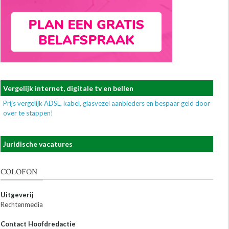
Vergelijk internet, digitale tv en bellen
Prijs vergelijk ADSL, kabel, glasvezel aanbieders en bespaar geld door
over te stappen!
Juridische vacatures
COLOFON
Uitgeverij
Rechtenmedia
Contact Hoofdredactie