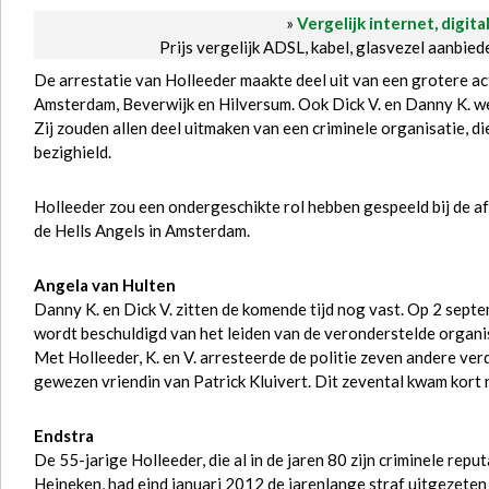
»
Vergelijk internet, digita
Prijs vergelijk ADSL, kabel, glasvezel aanbie
De arrestatie van Holleeder maakte deel uit van een grotere act
Amsterdam, Beverwijk en Hilversum. Ook Dick V. en Danny K. w
Zij zouden allen deel uitmaken van een criminele organisatie, 
bezighield.
Holleeder zou een ondergeschikte rol hebben gespeeld bij de 
de Hells Angels in Amsterdam.
Angela van Hulten
Danny K. en Dick V. zitten de komende tijd nog vast. Op 2 septe
wordt beschuldigd van het leiden van de veronderstelde organi
Met Holleeder, K. en V. arresteerde de politie zeven andere ver
gewezen vriendin van Patrick Kluivert. Dit zevental kwam kort 
Endstra
De 55-jarige Holleeder, die al in de jaren 80 zijn criminele re
Heineken, had eind januari 2012 de jarenlange straf uitgezete