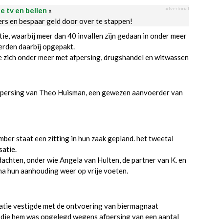
advertorial
le tv en bellen
«
ders en bespaar geld door over te stappen!
ie, waarbij meer dan 40 invallen zijn gedaan in onder meer
erden daarbij opgepakt.
die zich onder meer met afpersing, drugshandel en witwassen
afpersing van Theo Huisman, een gewezen aanvoerder van
mber staat een zitting in hun zaak gepland. het tweetal
satie.
dachten, onder wie Angela van Hulten, de partner van K. en
na hun aanhouding weer op vrije voeten.
putatie vestigde met de ontvoering van biermagnaat
n die hem was opgelegd wegens afpersing van een aantal