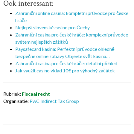
Ook interessant:
Zahraniční online casina: kompletní průvodce pro české
hráče
Nejlepší slovenské casino pro Čechy
Zahraniční casina pro české hráče: komplexní průvodce
světem nejlepších zážitků
Paysafecard kasina: Perfektní průvodce ohledně
bezpečné online zábavy Objevte svět kasina…
Zahraniční casina pro české hráče: detailní přehled
Jak využít casino vklad 10€ pro výhodný začátek
Rubriek:
Fiscaal recht
Organisatie:
PwC Indirect Tax Group