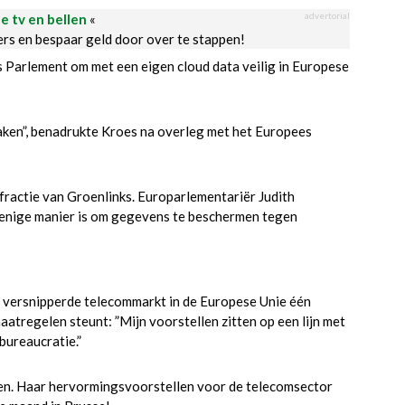
advertorial
le tv en bellen
«
ders en bespaar geld door over te stappen!
s Parlement om met een eigen cloud data veilig in Europese
aken”, benadrukte Kroes na overleg met het Europees
fractie van Groenlinks. Europarlementariër Judith
e enige manier is om gegevens te beschermen tegen
 versnipperde telecommarkt in de Europese Unie één
atregelen steunt: ”Mijn voorstellen zitten op een lijn met
bureaucratie.”
ten. Haar hervormingsvoorstellen voor de telecomsector